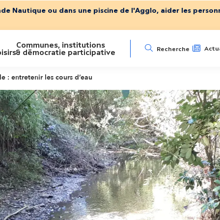
ade Nautique ou dans une piscine de l'Agglo, aider les personn
Communes, institutions
N
Actua
Recherche
isirs
& démocratie participative
a
 : entretenir les cours d’eau
v
i
g
a
t