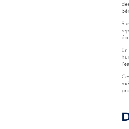
des
bén
Sur
rep
éco
En 
hum
l’e
Ces
méc
pro
D