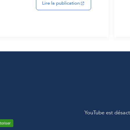
(s'ouvre dans un nouvel
Lire la publication
YouTube est désact
toriser