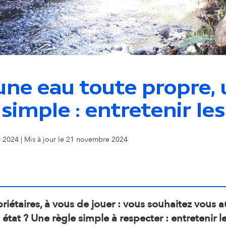
i
o
n
une eau toute propre, 
s
simple : entretenir le
e
er 2024 | Mis à jour le 21 novembre 2024
c
o
riétaires, à vous de jouer : vous souhaitez vous 
n
état ? Une règle simple à respecter : entretenir le