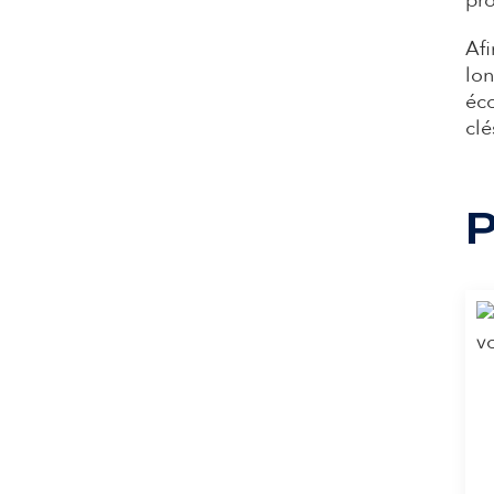
pro
Afi
lon
éco
clé
P