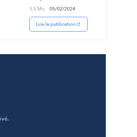
 onglet)
3.5 Mo
05/02/2024
(s'ouvre dans un nouvel ong
Lire la publication
ivé.