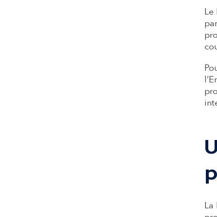
Le 
par
pro
cou
Pou
l’E
pro
int
U
p
La 