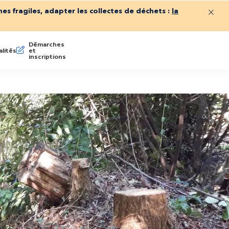
es fragiles, adapter les collectes de déchets :
la
Ferme
Démarches
lités
et
inscriptions