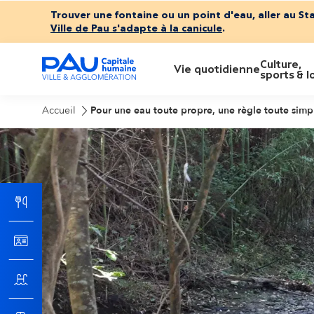
Trouver une fontaine ou un point d'eau, aller au St
Ville de Pau s'adapte à la canicule
.
Culture,
M
Vie quotidienne
sports & lo
e
Accueil
Pour une eau toute propre, une règle toute simple
n
u
p
r
i