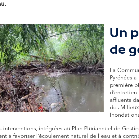
d
au.
a
Un p
i
de g
r
La Communa
e
Pyrénées a
première ph
d’entretien
affluents d
des Milieux
Inondation
 interventions, intégrées au Plan Pluriannuel de Gesti
ent à favoriser l’écoulement naturel de l'eau et à contr