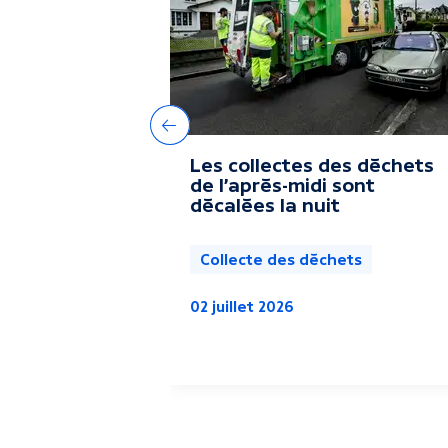
t
r
e
Précédent
Les collectes des déchets
s
de l'après-midi sont
décalées la nuit
a
Collecte des déchets
c
02 juillet 2026
t
u