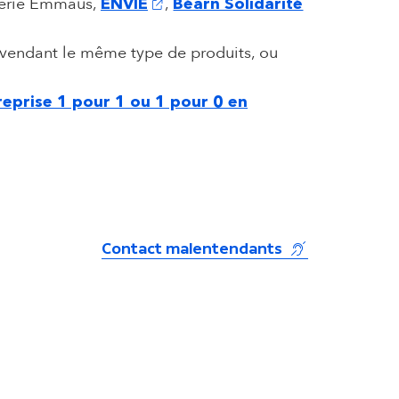
(s'ouvre dans un nouvel onglet)
clerie Emmaüs,
,
ENVIE
Béarn Solidarité
vendant le même type de produits, ou
e reprise 1 pour 1 ou 1 pour 0 en
(s'ouvre dans u
Contact malentendants