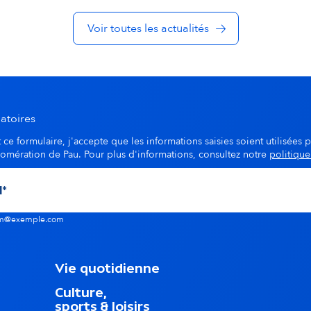
Voir toutes les actualités
atoires
ce formulaire, j'accepte que les informations saisies soient utilisées p
lomération de Pau. Pour plus d'informations, consultez notre
politique
nom@exemple.com
M
Vie quotidienne
e
Culture,
n
sports & loisirs
u