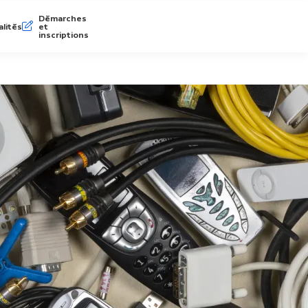
Démarches
lités
et
inscriptions