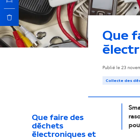
c
i
Que f
p
électr
a
Publié le 23 nove
l
Collecte des dé
Sma
ras
Que faire des
pour
déchets
électroniques et