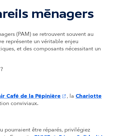
areils ménagers
énagers (PAM) se retrouvent souvent au
ive représente un véritable enjeu
tiques, et des composants nécessitant un
 ?
ns un nouvel onglet)
(s'ouvre dans un nouvel onglet
, la
ir Café de la Pépinière
Chariotte
tion conviviaux.
ou pourraient être réparés, privilégiez