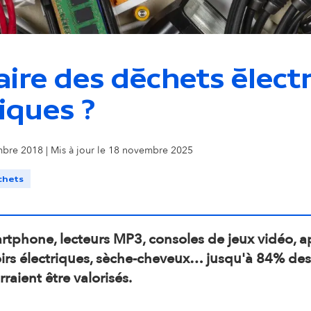
o
n
aire des déchets élect
s
iques ?
e
mbre 2018 | Mis à jour le 18 novembre 2025
c
chets
o
rtphone, lecteurs MP3, consoles de jeux vidéo, 
n
oirs électriques, sèche-cheveux… jusqu'à 84% de
d
raient être valorisés.