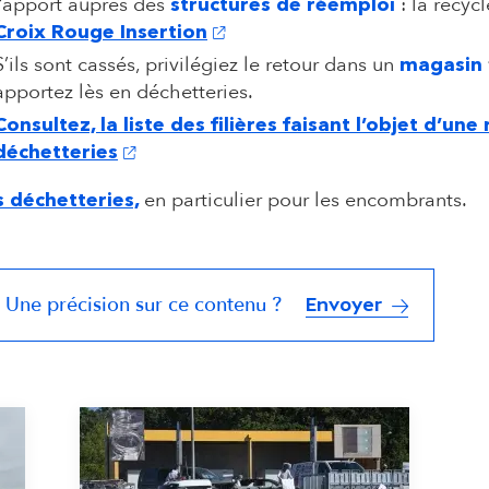
l’apport auprès des
: la recy
structures de réemploi
(s'ouvre dans un nouvel onglet)
Croix Rouge Insertion
S’ils sont cassés, privilégiez le retour dans un
magasin
apportez lès en déchetteries.
Consultez, la liste des filières faisant l’objet d’un
(s'ouvre dans un nouvel onglet)
déchetteries
en particulier pour les encombrants.
s déchetteries,
Une précision sur ce contenu ?
Envoyer