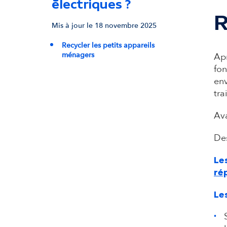
électriques ?
R
Mis à jour le 18 novembre 2025
Recycler les petits appareils
ménagers
Apr
fon
env
tra
Ava
Des
Le
ré
Le