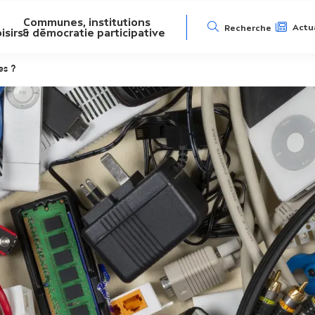
Communes, institutions
N
Actua
Recherche
isirs
& démocratie participative
a
es ?
v
i
g
a
t
i