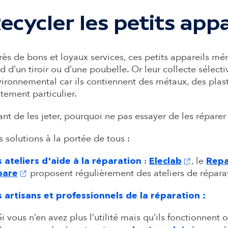
a
ecycler les petits app
i
ès de bons et loyaux services, ces petits appareils m
r
d d’un tiroir ou d’une poubelle. Or leur collecte sélect
ironnemental car ils contiennent des métaux, des plas
e
itement particulier.
nt de les jeter, pourquoi ne pas essayer de les réparer
 solutions à la portée de tous :
(s'ouvre da
:
, le
s ateliers d'aide à la réparation
Eleclab
Repa
(s'ouvre dans un nouvel onglet)
proposent régulièrement des ateliers de répara
pare
s artisans et professionnels de la réparation :
Si vous n’en avez plus l’utilité mais qu’ils fonctionnent 