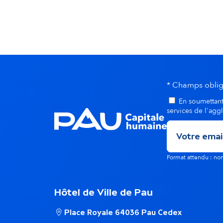
a
l
i
t
* Champs oblig
En soumettant 
é
services de l'agg
s
Format attendu : 
d
a
Hôtel de Ville de Pau
Place Royale 64036 Pau Cedex
n