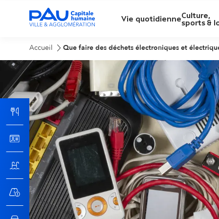
Culture,
M
Vie quotidienne
sports & lo
e
Accueil
Que faire des déchets électroniques et électriqu
n
u
p
r
i
n