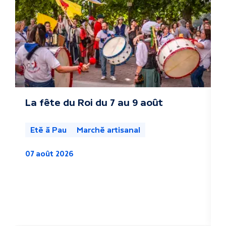
t
r
e
s
a
c
La fête du Roi du 7 au 9 août
L
s
t
l
Eté à Pau
Marché artisanal
u
07 août 2026
a
0
l
i
t