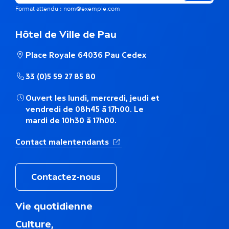
m
Format attendu : nom@exemple.com
e
Hôtel de Ville de Pau
t
Place Royale 64036 Pau Cedex
h
33 (0)5 59 27 85 80
é
Ouvert les lundi, mercredi, jeudi et
m
vendredi de 08h45 à 17h00. Le
mardi de 10h30 à 17h00.
a
(Ouverture dans un nouvel ong
Contact malentendants
t
i
Contactez-nous
q
M
Vie quotidienne
u
e
Culture,
n