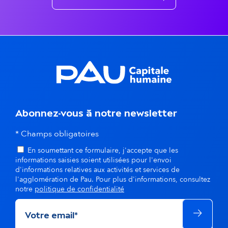
n
t
s
d
a
n
Abonnez-vous à notre newsletter
s
* Champs obligatoires
En soumettant ce formulaire, j'accepte que les
l
informations saisies soient utilisées pour l'envoi
d'informations relatives aux activités et services de
a
l'agglomération de Pau. Pour plus d'informations, consultez
notre
politique de confidentialité
m
ê