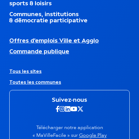
e
sports & loisirs
u
d
Communes, institutions
u
& démocratie participative
p
i
e
N
Offres d’emplois Ville et Agglo
d
a
d
Commande publique
v
e
i
p
g
a
a
A
Tous les sites
g
t
u
e
Toutes les communes
i
t
o
r
n
e
Suivez-nous
s
s
e
s
Suivez-nous sur Facebook -
Suivez-nous sur Instagra
Suivez-nous sur Linkedi
Suivez-nous sur Yout
Suivez-nous sur X 
c
i
o
t
n
e
Télécharger notre application
d
s
(s'ouvre dans 
« MaVilleFacile » sur
Google Play