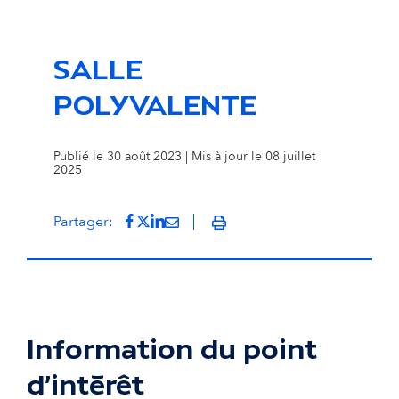
SALLE
POLYVALENTE
Publié le 30 août 2023 | Mis à jour le 08 juillet
2025
Partager sur Facebook
(s'ouvre dans un nouvel onglet)
Partager sur Twitter
(s'ouvre dans un nouvel onglet)
Partager sur LinkedIn
(s'ouvre dans un nouvel onglet)
Partager par mail
(s'ouvre dans un nouvel onglet
Partager:
Imprimer
Information du point
d'intérêt