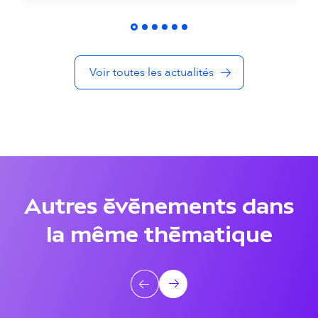
é
s
Voir toutes les actualités
d
a
n
s
l
Autres événements dans
a
la même thématique
m
ê
A
Précédent
Suivant
m
u