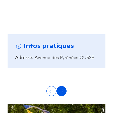
Remonter avant la carte interactive
Infos pratiques
Adresse:
Avenue des Pyrénées OUSSE
A
Précédent
Suivant
u