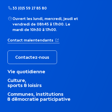
33 (0)5 59 27 85 80
Ouvert les lundi, mercredi, jeudi et
vendredi de 08h45 à 17h00. Le
mardi de 10h30 à 17h00.
(Ouverture dans un nouvel ong
Contact malentendants
Contactez-nous
M
Vie quotidienne
e
Culture,
n
sports & loisirs
u
d
Communes, institutions
u
& démocratie participative
p
i
e