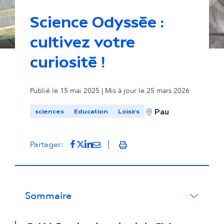
Science Odyssée :
cultivez votre
curiosité !
Publié le 15 mai 2025 | Mis à jour le 25 mars 2026
sciences
Education
Loisirs
Pau
Partager sur Facebook
(s'ouvre dans un nouvel onglet)
Partager sur Twitter
(s'ouvre dans un nouvel onglet)
Partager sur LinkedIn
(s'ouvre dans un nouvel onglet)
Partager par mail
(s'ouvre dans un nouvel onglet
Partager:
Imprimer
Sommaire