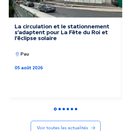
s
a
c
La circulation et le stationnement
D
s'adaptent pour La Fête du Roi et
k
t
l'éclipse solaire
u
Pau
a
05 août 2026
l
i
0
t
é
s
Voir toutes les actualités