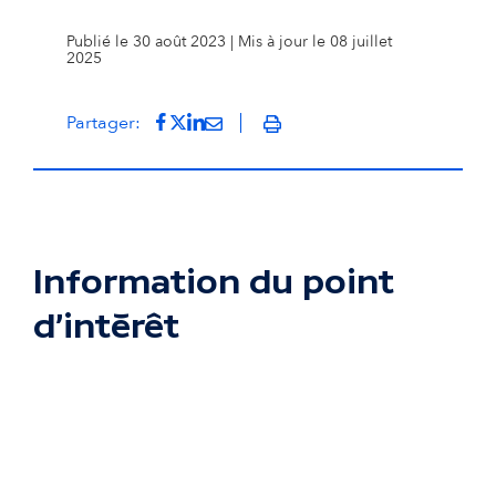
Publié le 30 août 2023 | Mis à jour le 08 juillet
2025
Partager sur Facebook
(s'ouvre dans un nouvel onglet)
Partager sur Twitter
(s'ouvre dans un nouvel onglet)
Partager sur LinkedIn
(s'ouvre dans un nouvel onglet)
Partager par mail
(s'ouvre dans un nouvel onglet
Partager:
Imprimer
Information du point
d'intérêt
Passer la carte interactive