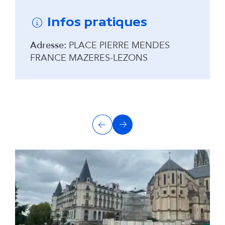
Infos pratiques
Adresse:
PLACE PIERRE MENDES
FRANCE MAZERES-LEZONS
A
Précédent
Suivant
u
t
r
e