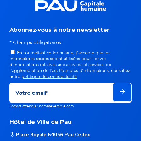
d
a
Abonnez-vous à notre newsletter
n
* Champs obligatoires
s
En soumettant ce formulaire, j'accepte que les
l
informations saisies soient utilisées pour l'envoi
d'informations relatives aux activités et services de
a
l'agglomération de Pau. Pour plus d'informations, consultez
notre
politique de confidentialité
m
ê
Format attendu : nom@exemple.com
m
e
Hôtel de Ville de Pau
t
Place Royale 64036 Pau Cedex