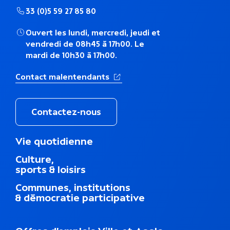
h
33 (0)5 59 27 85 80
é
Ouvert les lundi, mercredi, jeudi et
vendredi de 08h45 à 17h00. Le
m
mardi de 10h30 à 17h00.
a
(Ouverture dans un nouvel ong
Contact malentendants
t
i
Contactez-nous
q
M
Vie quotidienne
e
u
Culture,
n
sports & loisirs
u
e
d
Communes, institutions
u
& démocratie participative
p
i
e