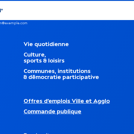
nom@exemple.com
M
Vie quotidienne
e
Culture,
n
sports & loisirs
u
d
Communes, institutions
u
& démocratie participative
p
i
e
d
N
Offres d’emplois Ville et Agglo
d
a
nouvel onglet)
e
Commande publique
v
p
i
a
g
g
a
e