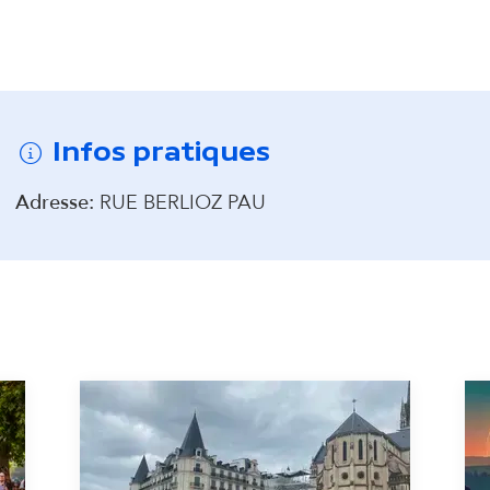
d
onter avant la carte interactive
a
i
Infos pratiques
r
Adresse:
RUE BERLIOZ PAU
e