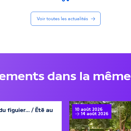
Voir toutes les actualités
nements dans la même
u figuier... / Été au
10 août 2026
14 août 2026