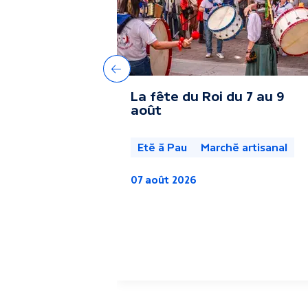
t
r
e
Précédent
La fête du Roi du 7 au 9
s
août
a
Eté à Pau
Marché artisanal
c
07 août 2026
t
u
a