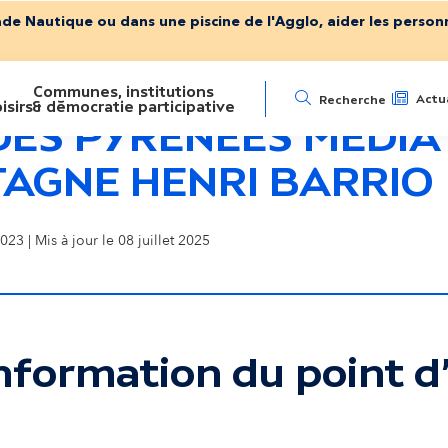
ade Nautique ou dans une piscine de l'Agglo, aider les personn
Communes, institutions
N
Actua
Recherche
isirs
& démocratie participative
 DES PYRENEES MEDIA
a
E LA MONTAGNE HENRI BARRIO
AGNE HENRI BARRIO
v
023 | Mis à jour le 08 juillet 2025
i
g
nformation du point d'
a
t
ser la carte interactive