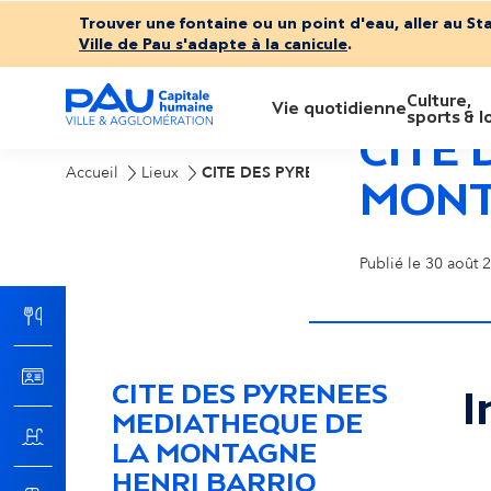
Trouver une fontaine ou un point d'eau, aller au St
Ville de Pau s'adapte à la canicule
.
Culture,
M
Vie quotidienne
sports & lo
CITE
e
Accueil
Lieux
CITE DES PYRENEES MEDIATHEQUE D
MONT
n
Publié le 30 août 2
u
p
CITE DES PYRENEES
I
r
MEDIATHEQUE DE
LA MONTAGNE
i
HENRI BARRIO
Pas