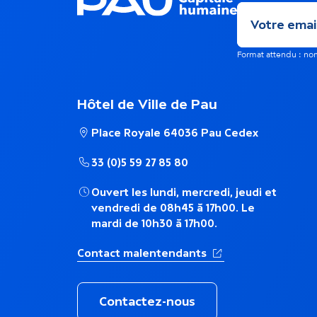
h
m
é
Format attendu : 
e
m
n
Hôtel de Ville de Pau
a
Place Royale 64036 Pau Cedex
t
t
33 (0)5 59 27 85 80
s
i
Ouvert les lundi, mercredi, jeudi et
vendredi de 08h45 à 17h00. Le
d
mardi de 10h30 à 17h00.
q
a
(Ouverture dans un 
Contact malentendants
u
n
Contactez-nous
e