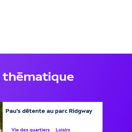
 thématique
Pau's détente au parc Ridgway
11 août
Vie des quartiers
Loisirs