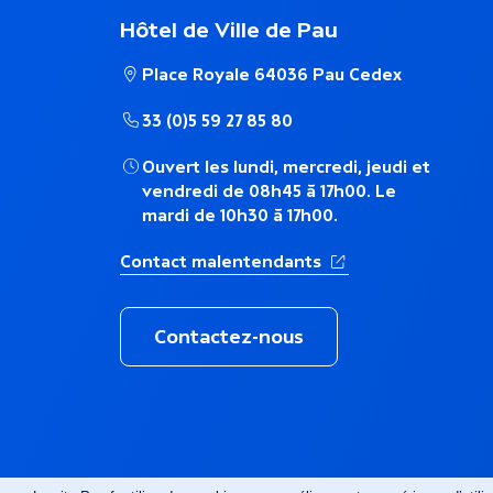
m
Hôtel de Ville de Pau
n
a
Place Royale 64036 Pau Cedex
t
t
33 (0)5 59 27 85 80
s
Ouvert les lundi, mercredi, jeudi et
i
vendredi de 08h45 à 17h00. Le
d
mardi de 10h30 à 17h00.
q
(Ouverture dans un 
Contact malentendants
a
u
n
Contactez-nous
e
s
l