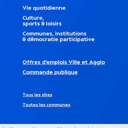
M
Vie quotidienne
e
Culture,
n
sports & loisirs
u
d
Communes, institutions
u
& démocratie participative
p
i
e
d
N
Offres d’emplois Ville et Agglo
d
a
nouvel onglet)
e
Commande publique
v
p
i
a
g
g
a
e
A
Tous les sites
t
u
i
Toutes les communes
t
o
r
n
e
s
s
e