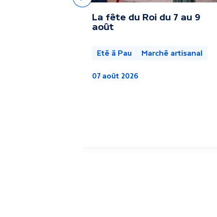
e
Précédent
La fête du Roi du 7 au 9
s
août
a
Eté à Pau
Marché artisanal
c
07 août 2026
t
u
a
l
i