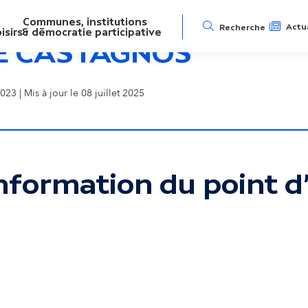
Communes, institutions
N
Actua
Recherche
isirs
& démocratie participative
E CASTAGNOS
a
023 | Mis à jour le 08 juillet 2025
v
i
g
nformation du point d'
a
ser la carte interactive
t
i