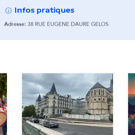
a
Infos pratiques
i
Adresse:
38 RUE EUGENE DAURE GELOS
r
e