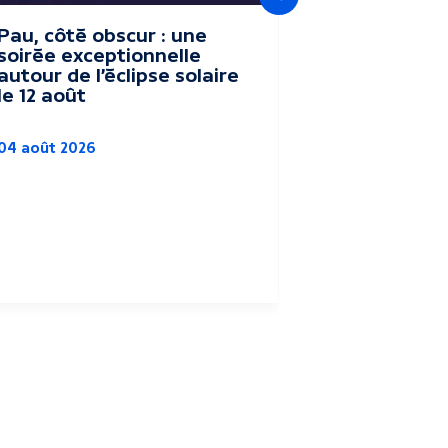
Suivant
Pau, côté obscur : une
Le festival
soirée exceptionnelle
Vacances" 
autour de l’éclipse solaire
terroir du
le 12 août
Parc Bea
04 août 2026
Culture
Agriculture
Pau
03 août 2026