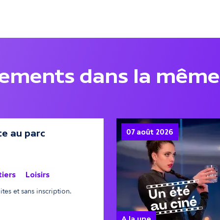
nements dans la même
te au parc
07 août 2026
tiers
Loisirs
tes et sans inscription.
A la une