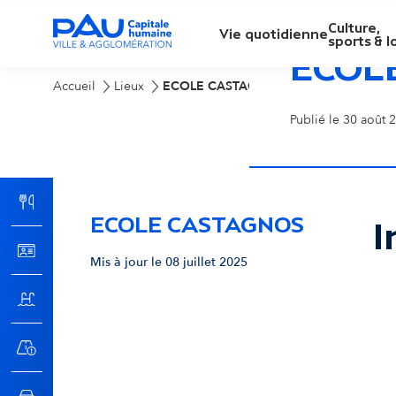
Culture,
M
Vie quotidienne
sports & lo
ECOL
e
Accueil
Lieux
ECOLE CASTAGNOS
Publié le 30 août 2
n
u
ECOLE CASTAGNOS
p
I
Mis à jour le 08 juillet 2025
r
Pas
i
n