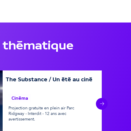
 thématique
The Substance / Un été au ciné
08 aoû
28 a
Cinéma
Suivant
Projection gratuite en plein air Parc
Ridgway - Interdit - 12 ans avec
avertissement.
A la une