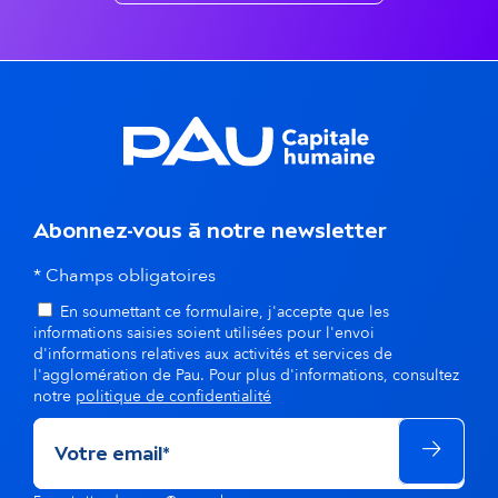
n
t
s
d
a
n
Abonnez-vous à notre newsletter
s
* Champs obligatoires
En soumettant ce formulaire, j'accepte que les
l
informations saisies soient utilisées pour l'envoi
d'informations relatives aux activités et services de
a
l'agglomération de Pau. Pour plus d'informations, consultez
notre
politique de confidentialité
m
ê