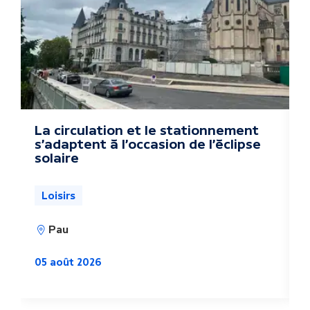
r
e
s
a
c
La circulation et le stationnement
P
s'adaptent à l'occasion de l'éclipse
e
t
solaire
s
u
0
Loisirs
a
Pau
l
i
05 août 2026
t