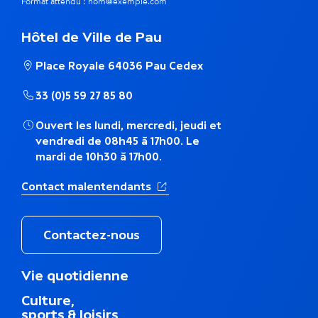
m
Format attendu : nom@exemple.com
e
Hôtel de Ville de Pau
t
Place Royale 64036 Pau Cedex
h
33 (0)5 59 27 85 80
é
Ouvert les lundi, mercredi, jeudi et
m
vendredi de 08h45 à 17h00. Le
mardi de 10h30 à 17h00.
a
(Ouverture dans un nouvel ong
Contact malentendants
t
i
Contactez-nous
q
M
Vie quotidienne
u
e
Culture,
n
e
sports & loisirs