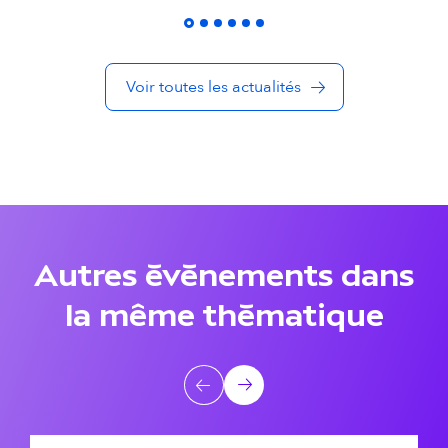
é
s
Voir toutes les actualités
d
a
n
s
l
Autres événements dans
a
la même thématique
m
ê
A
Précédent
Suivant
m
u