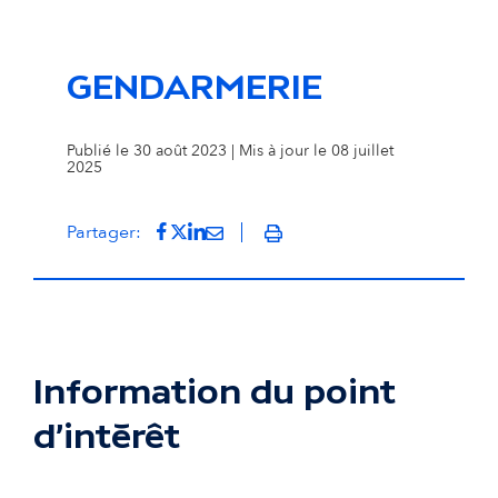
GENDARMERIE
Publié le 30 août 2023 | Mis à jour le 08 juillet
2025
Partager sur Facebook
(s'ouvre dans un nouvel onglet)
Partager sur Twitter
(s'ouvre dans un nouvel onglet)
Partager sur LinkedIn
(s'ouvre dans un nouvel onglet)
Partager par mail
(s'ouvre dans un nouvel onglet
Partager:
Imprimer
Information du point
d'intérêt