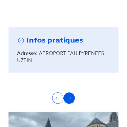
Remonter avant la carte interactive
Infos pratiques
Adresse:
AEROPORT PAU PYRENEES
UZEIN
A
Précédent
Suivant
u
t