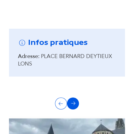
Remonter avant la carte interactive
Infos pratiques
Adresse:
PLACE BERNARD DEYTIEUX
LONS
A
Précédent
Suivant
u
t