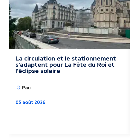
r
e
s
a
c
La circulation et le stationnement
P
s'adaptent pour La Fête du Roi et
e
t
l'éclipse solaire
s
u
0
Pau
a
05 août 2026
l
i
t