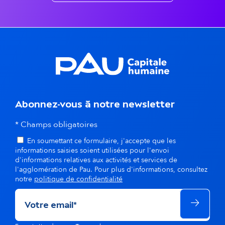
n
t
s
d
a
n
Abonnez-vous à notre newsletter
s
* Champs obligatoires
En soumettant ce formulaire, j'accepte que les
l
informations saisies soient utilisées pour l'envoi
d'informations relatives aux activités et services de
a
l'agglomération de Pau. Pour plus d'informations, consultez
notre
politique de confidentialité
m
ê