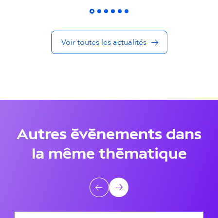
é
s
Voir toutes les actualités
d
a
n
s
l
Autres événements dans
a
la même thématique
m
ê
A
Précédent
Suivant
m
u