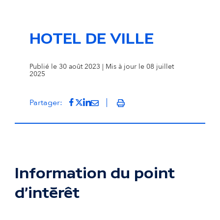
HOTEL DE VILLE
Publié le 30 août 2023 | Mis à jour le 08 juillet
2025
Partager sur Facebook
(s'ouvre dans un nouvel onglet)
Partager sur Twitter
(s'ouvre dans un nouvel onglet)
Partager sur LinkedIn
(s'ouvre dans un nouvel onglet)
Partager par mail
(s'ouvre dans un nouvel onglet
Partager:
Imprimer
Information du point
d'intérêt