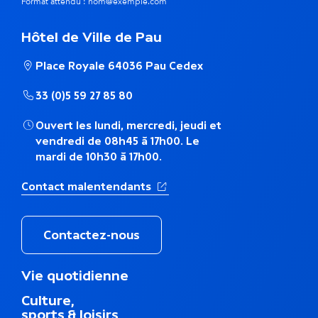
m
Format attendu : nom@exemple.com
e
Hôtel de Ville de Pau
t
Place Royale 64036 Pau Cedex
h
33 (0)5 59 27 85 80
é
Ouvert les lundi, mercredi, jeudi et
m
vendredi de 08h45 à 17h00. Le
mardi de 10h30 à 17h00.
a
(Ouverture dans un nouvel ong
Contact malentendants
t
i
Contactez-nous
q
M
Vie quotidienne
u
e
Culture,
n
e
sports & loisirs