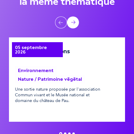
la même thématique
m
ê
A
Précédent
Suivant
m
u
e
t
05 septembre
1
Le jour des papillons
Vi
2026
2
t
r
h
e
Environnement
é
Nature / Patrimoine végétal
s
Une sortie nature proposée par l'association
P
m
é
Commun vivant et le Musée national et
d
domaine du château de Pau.
d
a
v
t
é
i
n