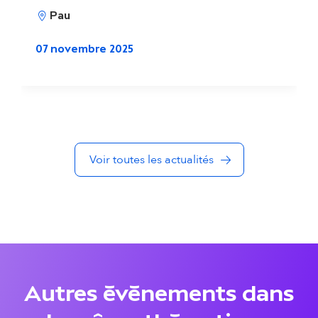
Pau
l
i
07 novembre 2025
t
é
s
Voir toutes les actualités
d
a
n
s
l
Autres événements dans
a