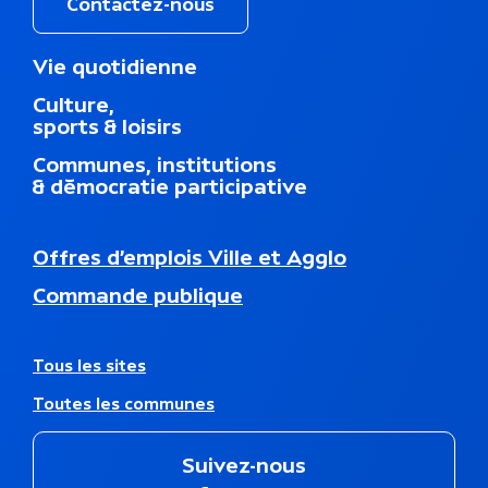
i
Contactez-nous
q
M
Vie quotidienne
e
u
Culture,
n
sports & loisirs
u
e
d
Communes, institutions
u
& démocratie participative
p
i
e
N
Offres d’emplois Ville et Agglo
d
a
d
Commande publique
v
e
i
p
g
a
a
A
Tous les sites
g
t
u
e
Toutes les communes
i
t
o
r
n
e
Suivez-nous
s
s