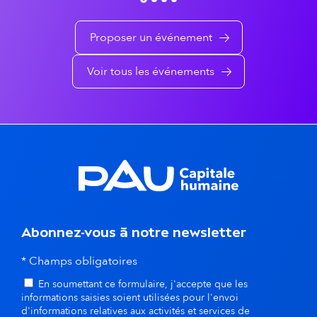
q
e
Proposer un événement
u
m
e
e
Voir tous les événements
n
t
s
d
a
Abonnez-vous à notre newsletter
n
* Champs obligatoires
s
En soumettant ce formulaire, j'accepte que les
l
informations saisies soient utilisées pour l'envoi
d'informations relatives aux activités et services de