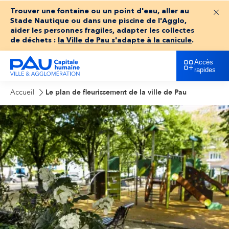
Trouver une fontaine ou un point d'eau, aller au
Fer
Stade Nautique ou dans une piscine de l'Agglo,
aider les personnes fragiles, adapter les collectes
de déchets :
la Ville de Pau s'adapte à la canicule
.
Accès
rapides
Accueil
Le plan de fleurissement de la ville de Pau