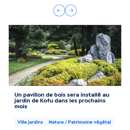
A
Précédent
Suivant
u
t
r
e
s
a
c
Un pavillon de bois sera installé au
jardin de Kofu dans les prochains
t
mois
u
Ville jardins
Nature / Patrimoine végétal
a