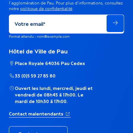
l'agglomération de Pau. Pour plus d'informations, consultez
a
notre
politique de confidentialité
m
ê
Format attendu : nom@exemple.com
m
e
Hôtel de Ville de Pau
t
Place Royale 64036 Pau Cedex
h
33 (0)5 59 27 85 80
é
Ouvert les lundi, mercredi, jeudi et
vendredi de 08h45 à 17h00. Le
m
mardi de 10h30 à 17h00.
a
(Ouverture dans un nouvel ong
Contact malentendants
t