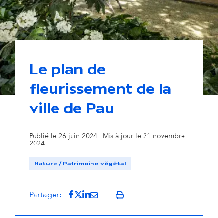
Le plan de
fleurissement de la
La place Peyroulet
© L'Atelier d'Hervé - Ville de Pau
ville de Pau
Publié le 26 juin 2024 | Mis à jour le 21 novembre
2024
Nature / Patrimoine végétal
Partager sur Facebook
(s'ouvre dans un nouvel onglet)
Partager sur Twitter
(s'ouvre dans un nouvel onglet)
Partager sur LinkedIn
(s'ouvre dans un nouvel onglet)
Partager par mail
(s'ouvre dans un nouvel onglet
Partager:
Imprimer