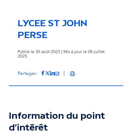
LYCEE ST JOHN
PERSE
Publié le 30 août 2023 | Mis à jour le 08 juillet
2025
Partager sur Facebook
(s'ouvre dans un nouvel onglet)
Partager sur Twitter
(s'ouvre dans un nouvel onglet)
Partager sur LinkedIn
(s'ouvre dans un nouvel onglet)
Partager par mail
(s'ouvre dans un nouvel onglet
Partager:
Imprimer
Information du point
d'intérêt