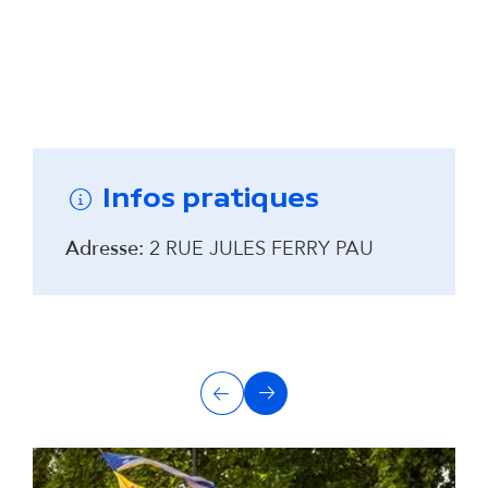
Remonter avant la carte interactive
Infos pratiques
Adresse:
2 RUE JULES FERRY PAU
A
Précédent
Suivant
u