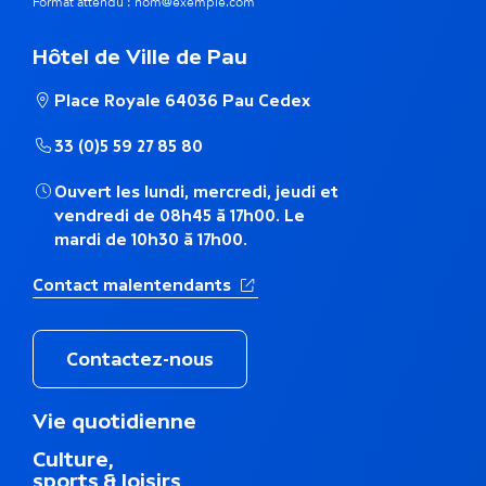
Format attendu : nom@exemple.com
m
e
Hôtel de Ville de Pau
t
Place Royale 64036 Pau Cedex
h
33 (0)5 59 27 85 80
é
Ouvert les lundi, mercredi, jeudi et
vendredi de 08h45 à 17h00. Le
m
mardi de 10h30 à 17h00.
a
(Ouverture dans un nouvel ong
Contact malentendants
t
i
Contactez-nous
q
M
Vie quotidienne
e
u
Culture,
n
sports & loisirs