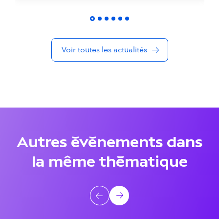
é
s
Voir toutes les actualités
d
a
n
s
l
Autres événements dans
a
la même thématique
m
ê
A
Précédent
Suivant
m
u