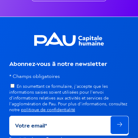
n
t
s
d
a
Abonnez-vous à notre newsletter
n
* Champs obligatoires
s
En soumettant ce formulaire, j'accepte que les
l
informations saisies soient utilisées pour l'envoi
d'informations relatives aux activités et services de
a
l'agglomération de Pau. Pour plus d'informations, consultez
notre
politique de confidentialité
m
ê