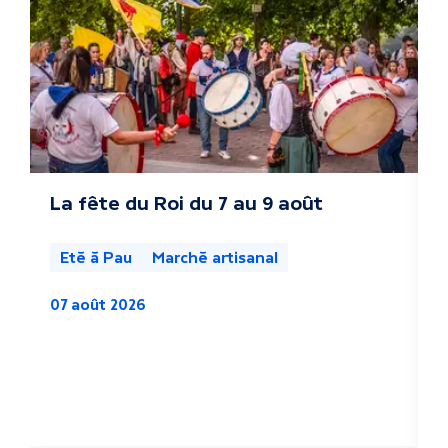
t
r
e
s
a
c
La fête du Roi du 7 au 9 août
L
s
t
l
Eté à Pau
Marché artisanal
u
07 août 2026
a
0
l
i
t