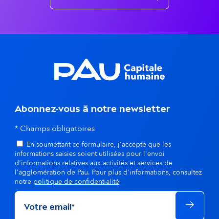
n
t
s
d
a
n
Abonnez-vous à notre newsletter
s
* Champs obligatoires
En soumettant ce formulaire, j'accepte que les
l
informations saisies soient utilisées pour l'envoi
d'informations relatives aux activités et services de
a
l'agglomération de Pau. Pour plus d'informations, consultez
notre
politique de confidentialité
m
ê