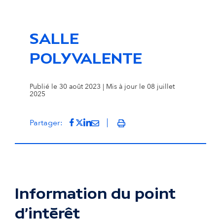
SALLE
POLYVALENTE
Publié le 30 août 2023 | Mis à jour le 08 juillet
2025
Partager sur Facebook
(s'ouvre dans un nouvel onglet)
Partager sur Twitter
(s'ouvre dans un nouvel onglet)
Partager sur LinkedIn
(s'ouvre dans un nouvel onglet)
Partager par mail
(s'ouvre dans un nouvel onglet
Partager:
Imprimer
Information du point
d'intérêt