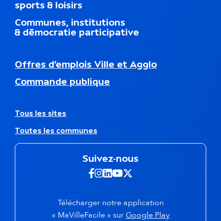
e
sports & loisirs
u
d
Communes, institutions
u
& démocratie participative
p
i
e
N
Offres d’emplois Ville et Agglo
d
a
d
Commande publique
v
e
i
p
g
a
a
A
Tous les sites
g
t
u
e
Toutes les communes
i
t
o
r
n
e
Suivez-nous
s
s
e
s
Suivez-nous sur Facebook -
Suivez-nous sur Instagra
Suivez-nous sur Linkedi
Suivez-nous sur Yout
Suivez-nous sur X 
c
i
o
t
n
e
Télécharger notre application
d
s
(s'ouvre dans 
« MaVilleFacile » sur
Google Play