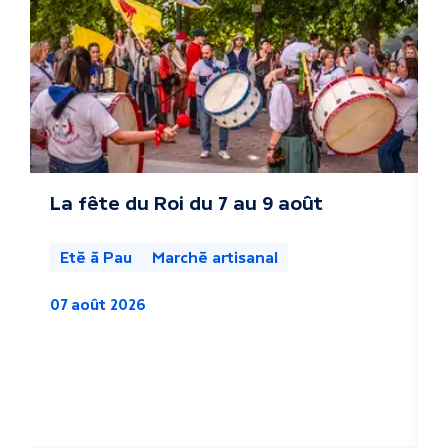
t
r
e
s
a
c
La fête du Roi du 7 au 9 août
L
s
t
l
Eté à Pau
Marché artisanal
u
07 août 2026
a
0
l
i
t