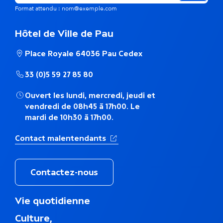
m
Format attendu : nom@exemple.com
e
Hôtel de Ville de Pau
t
Place Royale 64036 Pau Cedex
h
33 (0)5 59 27 85 80
é
Ouvert les lundi, mercredi, jeudi et
m
vendredi de 08h45 à 17h00. Le
mardi de 10h30 à 17h00.
a
(Ouverture dans un nouvel ong
Contact malentendants
t
i
Contactez-nous
q
M
Vie quotidienne
u
e
Culture,
n