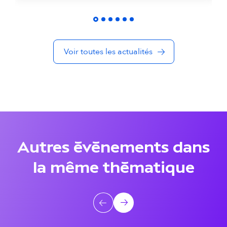
é
s
Voir toutes les actualités
d
a
n
s
l
Autres événements dans
a
la même thématique
m
ê
A
Précédent
Suivant
m
u