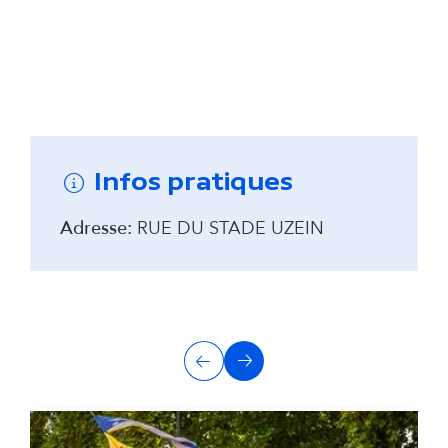
Remonter avant la carte interactive
Infos pratiques
Adresse:
RUE DU STADE UZEIN
A
Précédent
Suivant
u