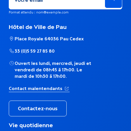
ê
m
Format attendu : nom@exemple.com
e
Hôtel de Ville de Pau
t
Place Royale 64036 Pau Cedex
h
33 (0)5 59 27 85 80
é
Ouvert les lundi, mercredi, jeudi et
m
vendredi de 08h45 à 17h00. Le
mardi de 10h30 à 17h00.
a
(Ouverture dans un nouvel ong
Contact malentendants
t
i
Contactez-nous
q
M
Vie quotidienne
u