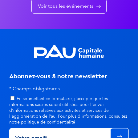
e
e
Voir tous les événements
n
t
s
d
a
n
Abonnez-vous à notre newsletter
s
* Champs obligatoires
En soumettant ce formulaire, j'accepte que les
l
informations saisies soient utilisées pour l'envoi
d'informations relatives aux activités et services de
a
l'agglomération de Pau. Pour plus d'informations, consultez
notre
politique de confidentialité
m