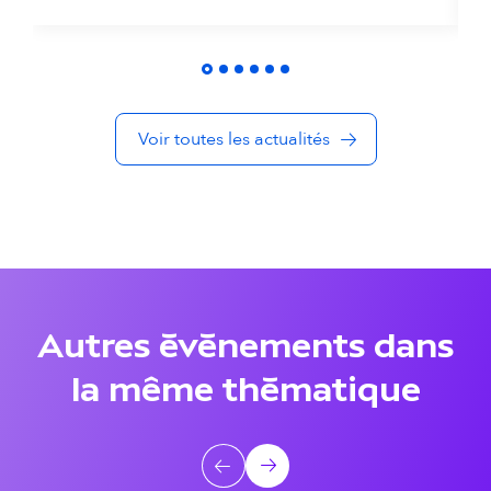
t
é
s
Voir toutes les actualités
d
a
n
s
l
Autres événements dans
a
la même thématique
m
ê
A
Précédent
Suivant