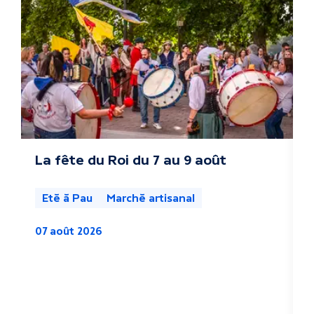
t
r
e
s
a
c
La fête du Roi du 7 au 9 août
L
s
t
l
Eté à Pau
Marché artisanal
u
07 août 2026
a
0
l
i