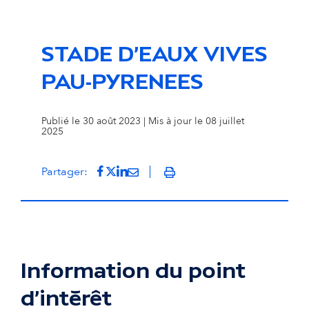
STADE D'EAUX VIVES
PAU-PYRENEES
Publié le 30 août 2023 | Mis à jour le 08 juillet
2025
Partager sur Facebook
(s'ouvre dans un nouvel onglet)
Partager sur Twitter
(s'ouvre dans un nouvel onglet)
Partager sur LinkedIn
(s'ouvre dans un nouvel onglet)
Partager par mail
(s'ouvre dans un nouvel onglet
Partager:
Imprimer
Information du point
d'intérêt