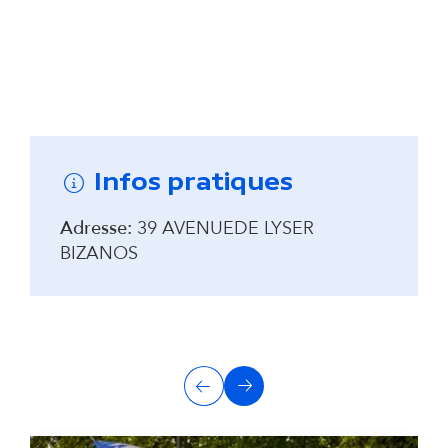
Remonter avant la carte interactive
Infos pratiques
Adresse:
39 AVENUEDE LYSER
BIZANOS
A
Précédent
Suivant
u