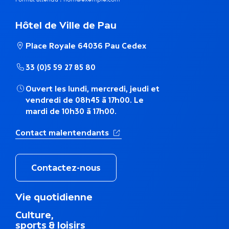
é
Hôtel de Ville de Pau
m
Place Royale 64036 Pau Cedex
a
33 (0)5 59 27 85 80
t
Ouvert les lundi, mercredi, jeudi et
i
vendredi de 08h45 à 17h00. Le
mardi de 10h30 à 17h00.
q
(Ouverture dans un nouvel ong
Contact malentendants
u
e
Contactez-nous
M
Vie quotidienne
e
Culture,
n
sports & loisirs
u