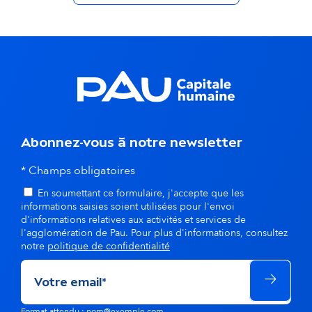
d
a
n
s
l
a
Abonnez-vous à notre newsletter
m
* Champs obligatoires
ê
En soumettant ce formulaire, j'accepte que les
informations saisies soient utilisées pour l'envoi
m
d'informations relatives aux activités et services de
l'agglomération de Pau. Pour plus d'informations, consultez
e
notre
politique de confidentialité
t
h
Format attendu : nom@exemple.com