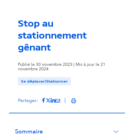
Stop au
stationnement
gênant
Publié le 30 novembre 2023 | Mis à jour le 21
novembre 2024
Se déplacer/Stationner
Partager sur Facebook
(s'ouvre dans un nouvel onglet)
Partager sur Twitter
(s'ouvre dans un nouvel onglet)
Partager sur LinkedIn
(s'ouvre dans un nouvel onglet)
Partager par mail
(s'ouvre dans un nouvel onglet
Partager:
Imprimer
Sommaire