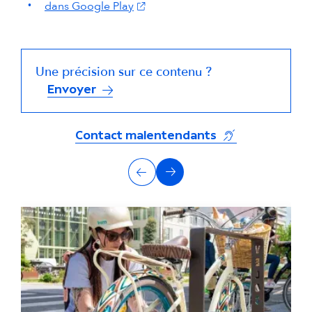
(s'ouvre dans un nouvel onglet)
dans Google Play
Une précision sur ce contenu ?
Envoyer
(s'ouvre dans un
Contact malentendants
A
Précédent
Suivant
u
t
r
e