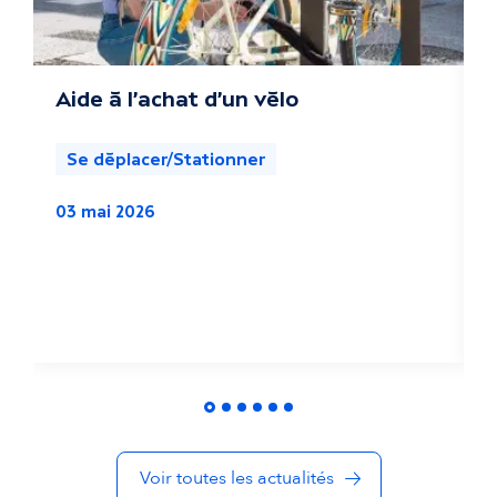
s
a
c
Aide à l'achat d'un vélo
P
o
t
Se déplacer/Stationner
u
03 mai 2026
a
1
l
i
t
é
s
Voir toutes les actualités