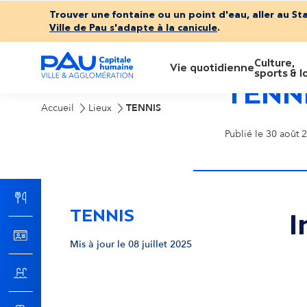
Trouver une fontaine ou un point d'eau, aller au St
Ville de Pau s'adapte à la canicule
.
Culture,
M
Vie quotidienne
sports & lo
TENN
e
Accueil
Lieux
TENNIS
Publié le 30 août 2
n
u
TENNIS
p
I
Mis à jour le 08 juillet 2025
r
Pas
i