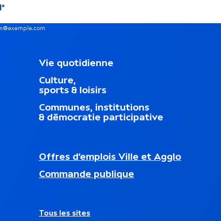
nom@exemple.com
M
Vie quotidienne
e
Culture,
n
sports & loisirs
u
d
Communes, institutions
u
& démocratie participative
p
i
e
d
N
Offres d’emplois Ville et Agglo
d
a
nouvel onglet)
e
Commande publique
v
p
i
a
g
g
a
e
A
Tous les sites
t