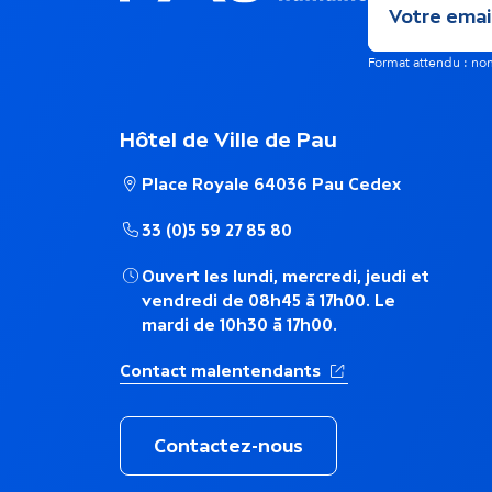
m
é
Format attendu : 
e
m
n
Hôtel de Ville de Pau
a
Place Royale 64036 Pau Cedex
t
t
33 (0)5 59 27 85 80
s
i
Ouvert les lundi, mercredi, jeudi et
vendredi de 08h45 à 17h00. Le
d
mardi de 10h30 à 17h00.
q
a
(Ouverture dans un 
Contact malentendants
u
n
Contactez-nous
e