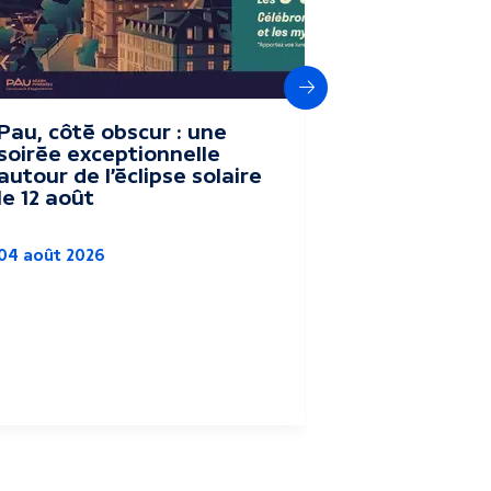
Suivant
Pau, côté obscur : une
Le festival
soirée exceptionnelle
Vacances" 
autour de l’éclipse solaire
terroir du
le 12 août
Parc Bea
04 août 2026
Culture
Agriculture
Pau
03 août 2026