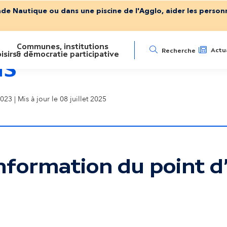
ade Nautique ou dans une piscine de l'Agglo, aider les personn
Communes, institutions
N
Actua
Recherche
isirs
& démocratie participative
IS
a
023 | Mis à jour le 08 juillet 2025
v
i
g
nformation du point d'
a
ser la carte interactive
t