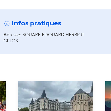
d
onter avant la carte interactive
a
Infos pratiques
i
Adresse:
SQUARE EDOUARD HERRIOT
GELOS
r
e