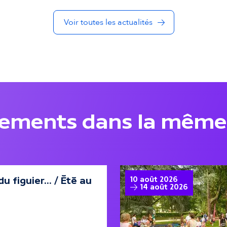
Voir toutes les actualités
nements dans la même
u figuier... / Été au
10 août 2026
14 août 2026