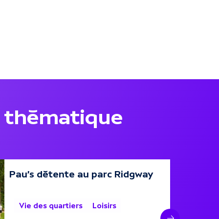
 thématique
Pau's détente au parc Ridgway
11 août
Vie des quartiers
Loisirs