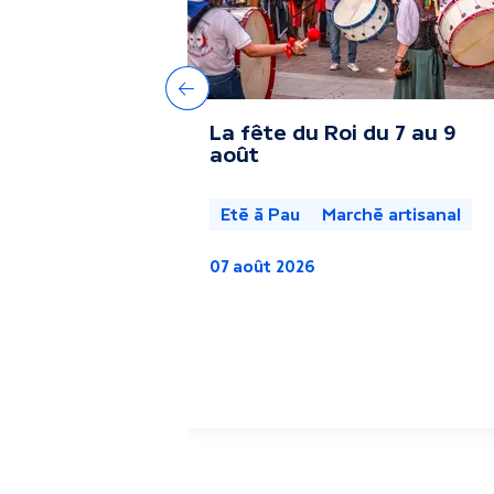
r
e
Précédent
La fête du Roi du 7 au 9
s
août
a
Eté à Pau
Marché artisanal
c
07 août 2026
t
u
a