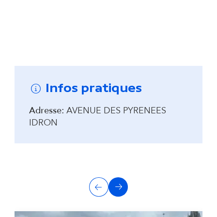
Remonter avant la carte interactive
Infos pratiques
Adresse:
AVENUE DES PYRENEES
IDRON
A
Précédent
Suivant
u