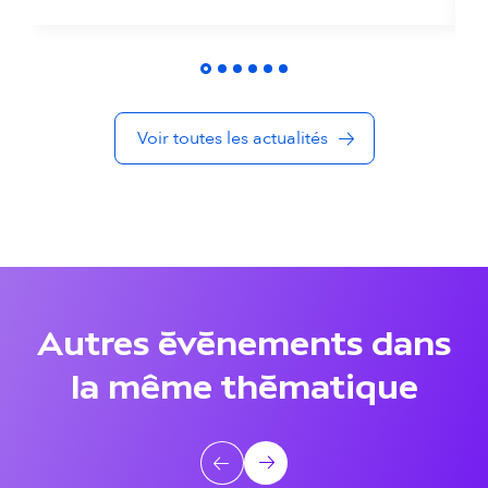
t
é
s
Voir toutes les actualités
d
a
n
s
l
Autres événements dans
a
la même thématique
m
ê
A
Précédent
Suivant