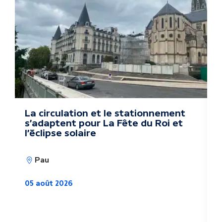
t
r
e
s
a
c
La circulation et le stationnement
P
s'adaptent pour La Fête du Roi et
e
t
l'éclipse solaire
s
u
0
Pau
a
05 août 2026
l
i