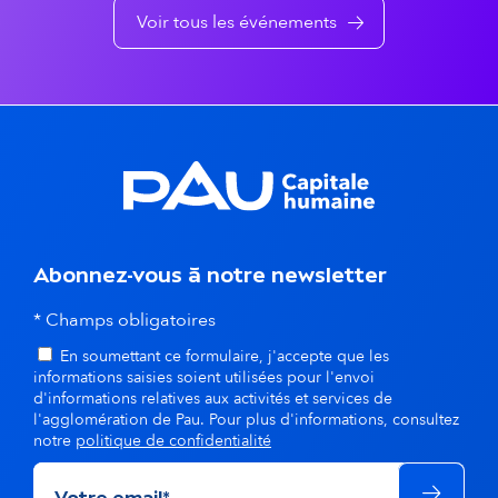
e
e
Voir tous les événements
n
t
s
d
a
n
Abonnez-vous à notre newsletter
s
* Champs obligatoires
En soumettant ce formulaire, j'accepte que les
l
informations saisies soient utilisées pour l'envoi
d'informations relatives aux activités et services de
a
l'agglomération de Pau. Pour plus d'informations, consultez
notre
politique de confidentialité
m