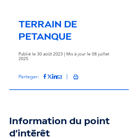
TERRAIN DE
PETANQUE
Publié le 30 août 2023 | Mis à jour le 08 juillet
2025
Partager sur Facebook
(s'ouvre dans un nouvel onglet)
Partager sur Twitter
(s'ouvre dans un nouvel onglet)
Partager sur LinkedIn
(s'ouvre dans un nouvel onglet)
Partager par mail
(s'ouvre dans un nouvel onglet
Partager:
Imprimer
Information du point
d'intérêt