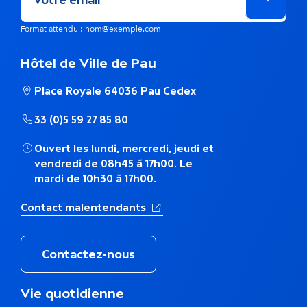
ê
m
Format attendu : nom@exemple.com
e
Hôtel de Ville de Pau
t
Place Royale 64036 Pau Cedex
h
33 (0)5 59 27 85 80
é
Ouvert les lundi, mercredi, jeudi et
m
vendredi de 08h45 à 17h00. Le
mardi de 10h30 à 17h00.
a
(Ouverture dans un nouvel ong
Contact malentendants
t
i
Contactez-nous
q
M
Vie quotidienne
u