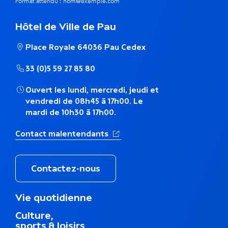
m
Format attendu : nom@exemple.com
e
Hôtel de Ville de Pau
t
Place Royale 64036 Pau Cedex
h
33 (0)5 59 27 85 80
é
Ouvert les lundi, mercredi, jeudi et
m
vendredi de 08h45 à 17h00. Le
mardi de 10h30 à 17h00.
a
(Ouverture dans un nouvel ong
Contact malentendants
t
i
Contactez-nous
q
M
Vie quotidienne
u
e
Culture,
n
e
sports & loisirs