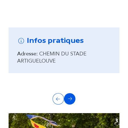
Remonter avant la carte interactive
Infos pratiques
Adresse:
CHEMIN DU STADE
ARTIGUELOUVE
A
Précédent
Suivant
u
t