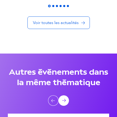
é
s
Voir toutes les actualités
d
a
n
s
l
Autres événements dans
a
la même thématique
m
ê
A
Précédent
Suivant
m
u