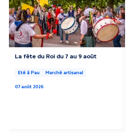
r
e
s
a
c
La fête du Roi du 7 au 9 août
L
s
t
l
Eté à Pau
Marché artisanal
u
07 août 2026
a
0
l
i
t