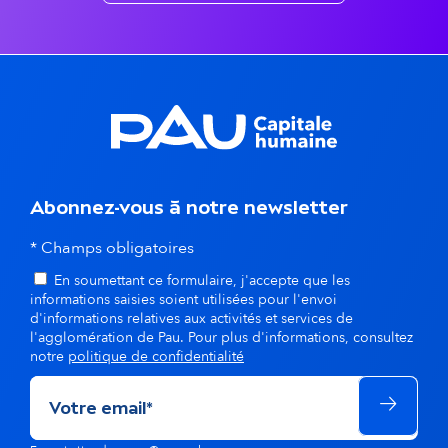
n
t
s
d
a
n
Abonnez-vous à notre newsletter
s
* Champs obligatoires
En soumettant ce formulaire, j'accepte que les
l
informations saisies soient utilisées pour l'envoi
d'informations relatives aux activités et services de
a
l'agglomération de Pau. Pour plus d'informations, consultez
notre
politique de confidentialité
m
ê