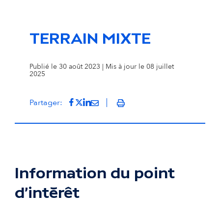
TERRAIN MIXTE
Publié le 30 août 2023 | Mis à jour le 08 juillet
2025
Partager sur Facebook
(s'ouvre dans un nouvel onglet)
Partager sur Twitter
(s'ouvre dans un nouvel onglet)
Partager sur LinkedIn
(s'ouvre dans un nouvel onglet)
Partager par mail
(s'ouvre dans un nouvel onglet
Partager:
Imprimer
Information du point
d'intérêt