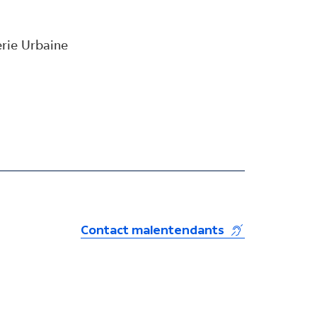
erie Urbaine
(s'ouvre dans u
Contact malentendants