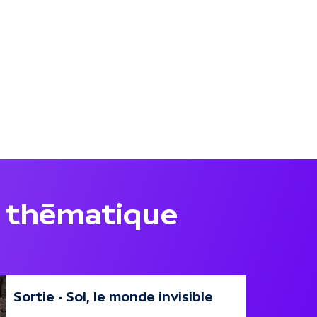
 thématique
Sortie - Sol, le monde invisible
17 oct