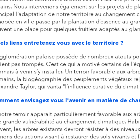
ains. Nous intervenons également sur les projets de pl
ncipal l’adaptation de notre territoire au changement 
opée en ville passe par la plantation d’essence au g
vent une place pour quelques fruitiers adaptés au gla
els liens entretenez vous avec le territoire ?
gglomération paloise possède de nombreux atouts pour 
ient pas trompés. C’est ce qui a motivé certains de l’é
rnais à venir s’y installer. Un terroir favorable aux arbr
ains, la biogéographie des peuplements végétaux rejoi
xandre Taylor, qui vanta "l’influence curative du climat
mment envisagez vous l'avenir en matière de cha
notre terroir apparait particulièrement favorable aux a
 grande vulnérabilité au changement climatique. Habit
vent, les arbres existants devront résister à des niveau
ons des actions visant à restaurer des sols vivants et 