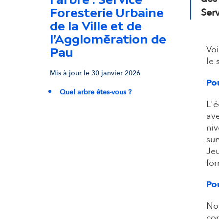
Foresterie Urbaine
Serv
de la Ville et de
l’Agglomération de
Voi
Pau
le 
Mis à jour le 30 janvier 2026
Po
Quel arbre êtes-vous ?
L'
av
niv
sur
Jeu
for
Po
Nos
con