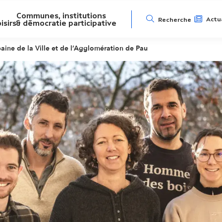
Communes, institutions
N
Actua
Recherche
isirs
& démocratie participative
a
baine de la Ville et de l’Agglomération de Pau
v
i
g
a
t
i