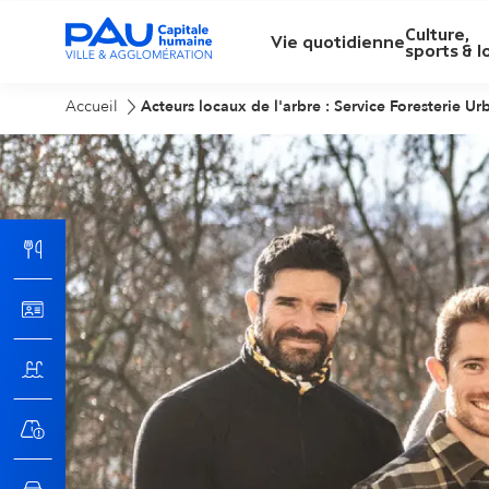
Culture,
M
Vie quotidienne
sports & lo
e
Accueil
Acteurs locaux de l'arbre : Service Foresterie Ur
n
u
p
r
i
n