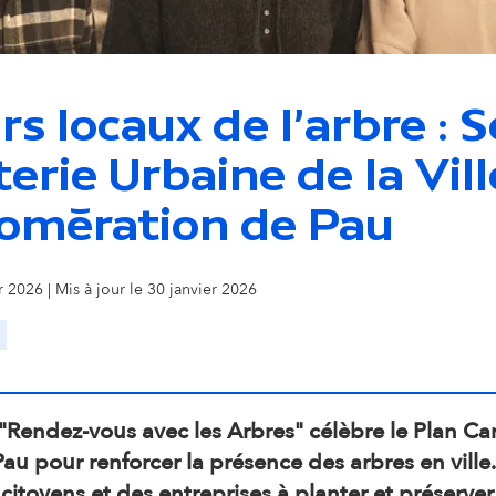
o
n
s locaux de l'arbre : S
s
erie Urbaine de la Vill
e
lomération de Pau
c
r 2026 | Mis à jour le 30 janvier 2026
o
n
 "Rendez-vous avec les Arbres" célèbre le Plan C
d
au pour renforcer la présence des arbres en vill
citoyens et des entreprises à planter et préserver