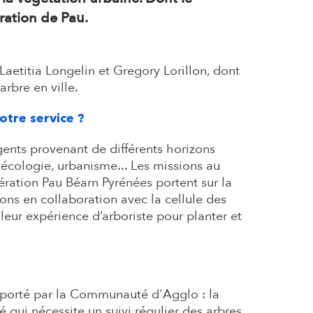
ération de Pau.
Laetitia Longelin et Gregory Lorillon, dont
arbre en ville.
otre service ?
ents provenant de différents horizons
cologie, urbanisme... Les missions au
ration Pau Béarn Pyrénées portent sur la
tions en collaboration avec la cellule des
 leur expérience d’arboriste pour planter et
e porté par la Communauté d'Agglo : la
é qui nécessite un suivi régulier des arbres