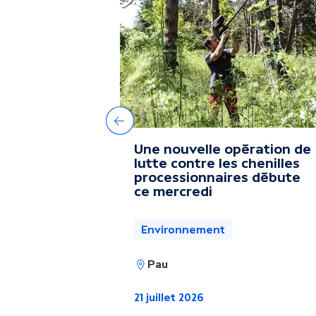
u
t
r
e
Précédent
Une nouvelle opération de
s
lutte contre les chenilles
processionnaires débute
ce mercredi
a
Environnement
c
Pau
t
21 juillet 2026