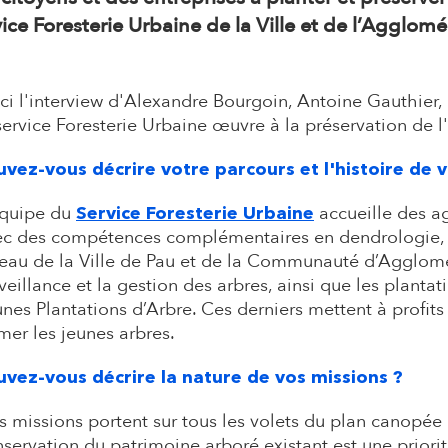
a
ice Foresterie Urbaine de la Ville et de l’Agglom
i
ci l'interview d'Alexandre Bourgoin, Antoine Gauthier, 
r
service Foresterie Urbaine œuvre à la préservation de l'
e
uvez-vous décrire votre parcours et l'histoire de v
équipe du
accueille des ag
Service Foresterie Urbaine
ec des compétences complémentaires en dendrologie, é
eau de la Ville de Pau et de la Communauté d’Agglomé
veillance et la gestion des arbres, ainsi que les planta
nes Plantations d’Arbre. Ces derniers mettent à profits
mer les jeunes arbres.
uvez-vous décrire la nature de vos missions ?
 missions portent sur tous les volets du plan canopé
servation du patrimoine arboré existant est une priorit