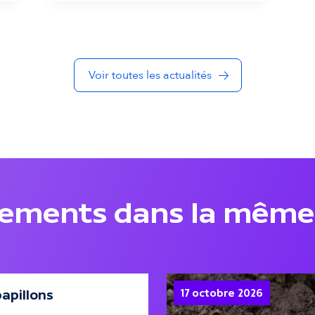
Voir toutes les actualités
nements dans la même
papillons
17 octobre 2026