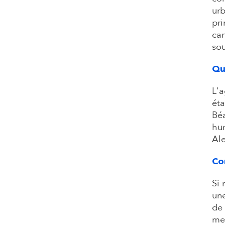
urb
pri
can
sou
Qu
L'a
éta
Béa
hum
Ale
Co
Si 
une
de 
men