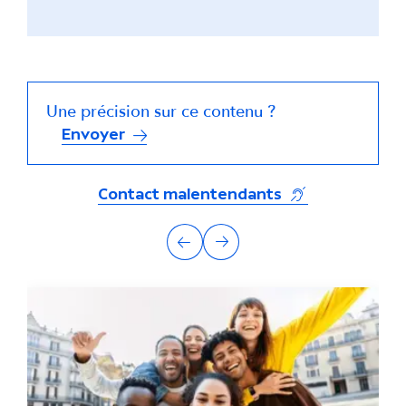
Une précision sur ce contenu ?
Envoyer
(s'ouvre dans un
Contact malentendants
A
Précédent
Suivant
u
t
r
e