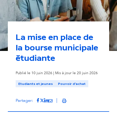
La mise en place de
la bourse municipale
étudiante
Publié le 10 juin 2026 | Mis à jour le 20 juin 2026
Etudiants et jeunes
Pouvoir d'achat
Partager sur Facebook
(s'ouvre dans un nouvel onglet)
Partager sur Twitter
(s'ouvre dans un nouvel onglet)
Partager sur LinkedIn
(s'ouvre dans un nouvel onglet)
Partager par mail
(s'ouvre dans un nouvel onglet
Partager:
Imprimer