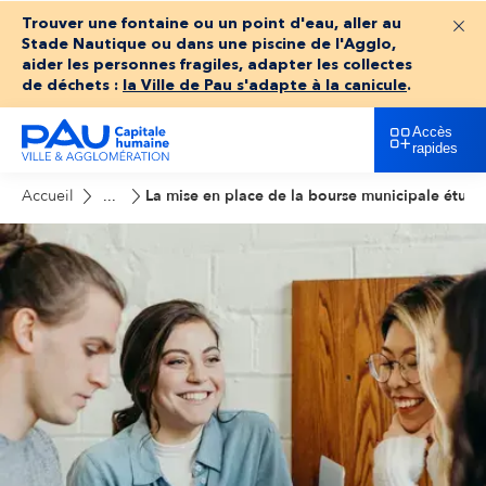
Trouver une fontaine ou un point d'eau, aller au
Fer
Stade Nautique ou dans une piscine de l'Agglo,
aider les personnes fragiles, adapter les collectes
de déchets :
la Ville de Pau s'adapte à la canicule
.
Accès
rapides
Accueil
La mise en place de la bourse municipale étudi
...