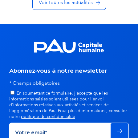
Voir toutes les actualités
d
a
n
s
l
a
Abonnez-vous à notre newsletter
m
* Champs obligatoires
ê
En soumettant ce formulaire, j'accepte que les
informations saisies soient utilisées pour l'envoi
m
d'informations relatives aux activités et services de
l'agglomération de Pau. Pour plus d'informations, consultez
e
notre
politique de confidentialité
t