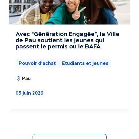
s
a
c
Avec “Génération Engagée”, la Ville
de Pau soutient les jeunes qui
t
passent le permis ou le BAFA
u
Pouvoir d'achat
Etudiants et jeunes
a
Pau
l
i
03 juin 2026
t
é
s