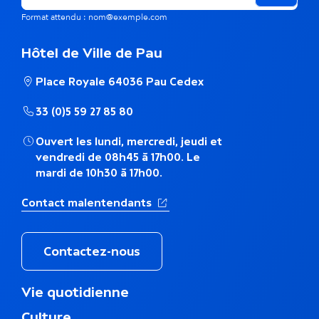
h
Format attendu : nom@exemple.com
é
Hôtel de Ville de Pau
m
Place Royale 64036 Pau Cedex
a
33 (0)5 59 27 85 80
t
Ouvert les lundi, mercredi, jeudi et
i
vendredi de 08h45 à 17h00. Le
mardi de 10h30 à 17h00.
q
u
(Ouverture dans un nouvel ong
Contact malentendants
e
Contactez-nous
M
Vie quotidienne
e
Culture,