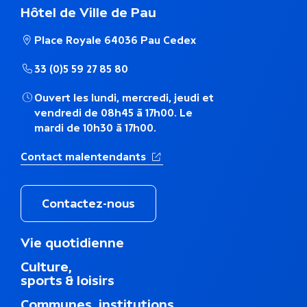
t
Hôtel de Ville de Pau
h
Place Royale 64036 Pau Cedex
é
33 (0)5 59 27 85 80
m
Ouvert les lundi, mercredi, jeudi et
a
vendredi de 08h45 à 17h00. Le
mardi de 10h30 à 17h00.
t
(Ouverture dans un nouvel ong
Contact malentendants
i
q
Contactez-nous
u
M
Vie quotidienne
e
e
Culture,
n
sports & loisirs
u
d
Communes, institutions