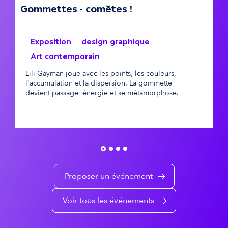
Gommettes - comètes !
e
s
M
Exposition
design graphique
d
é
Art contemporain
A
v
Lili Gayman joue avec les points, les couleurs,
l'accumulation et la dispersion. La gommette
é
devient passage, énergie et se métamorphose.
n
e
m
e
Proposer un événement
n
Voir tous les événements
t