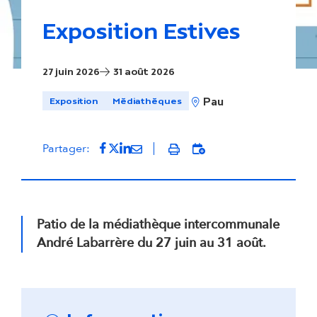
Exposition Estives
27 juin 2026
31 août 2026
Exposition
Médiathèques
Pau
Partager sur Facebook
(s'ouvre dans un nouvel onglet)
Partager sur Twitter
(s'ouvre dans un nouvel onglet)
Partager sur LinkedIn
(s'ouvre dans un nouvel onglet)
Partager par mail
(s'ouvre dans un nouvel onglet
Add to Agenda
Partager:
Imprimer
Patio de la médiathèque intercommunale
André Labarrère du 27 juin au 31 août.