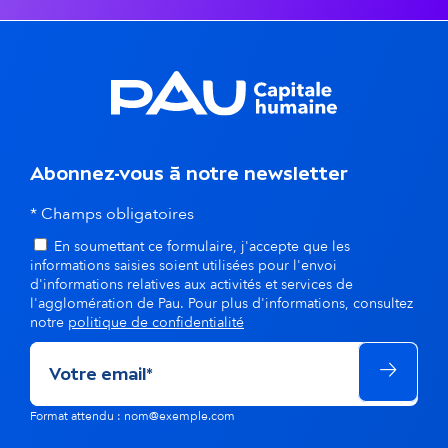
s
d
a
n
Abonnez-vous à notre newsletter
s
* Champs obligatoires
l
En soumettant ce formulaire, j'accepte que les
a
informations saisies soient utilisées pour l'envoi
d'informations relatives aux activités et services de
m
l'agglomération de Pau. Pour plus d'informations, consultez
notre
politique de confidentialité
ê
m
e
Format attendu : nom@exemple.com