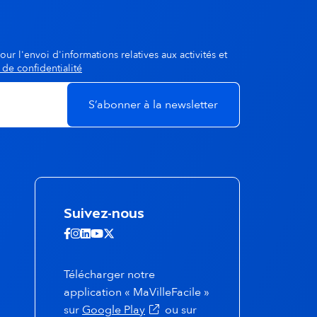
our l'envoi d'informations relatives aux activités et
 de confidentialité
Suivez-nous
Suivez-nous sur Facebook - ouvertur
Suivez-nous sur Instagram - ouvert
Suivez-nous sur Linkedin - ouvert
Suivez-nous sur Youtube - ouve
Suivez-nous sur X - ouverture
Télécharger notre
application « MaVilleFacile »
(s'ouvre dans un nouvel onglet)
sur
Google Play
ou sur