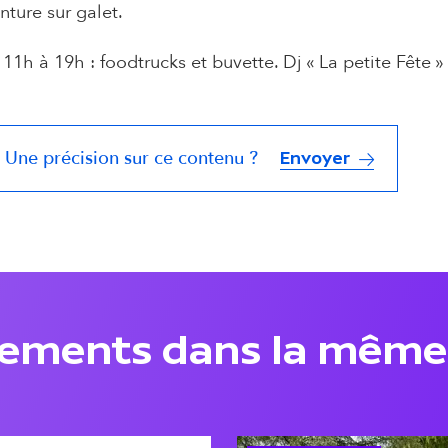
nture sur galet.
11h à 19h : foodtrucks et buvette. Dj « La petite Fête » l
Une précision sur ce contenu ?
Envoyer
nements dans la même