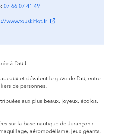
:
07 66 07 41 49
(s'ouvre dans un nouvel onglet)
s://www.touskiflot.fr
trée à Pau !
radeaux et dévalent le gave de Pau, entre
liers de personnes.
tribuées aux plus beaux, joyeux, écolos,
ées sur la base nautique de Jurançon :
, maquillage, aéromodélisme, jeux géants,