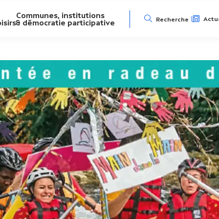
Communes, institutions
N
Actua
Recherche
isirs
& démocratie participative
a
v
i
g
a
t
i