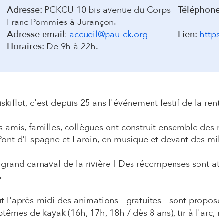
a
Adresse:
PCKCU 10 bis avenue du Corps
Téléphone
Franc Pommies à Jurançon.
i
Adresse email:
accueil@pau-ck.org
Lien:
http
Horaires:
De 9h à 22h.
r
e
skiflot, c'est depuis 25 ans l'événement festif de la ren
 amis, familles, collègues ont construit ensemble des 
Pont d'Espagne et Laroin, en musique et devant des mil
grand carnaval de la rivière ! Des récompenses sont at
.
t l'après-midi des animations - gratuites - sont propos
têmes de kayak (16h, 17h, 18h / dès 8 ans), tir à l'arc