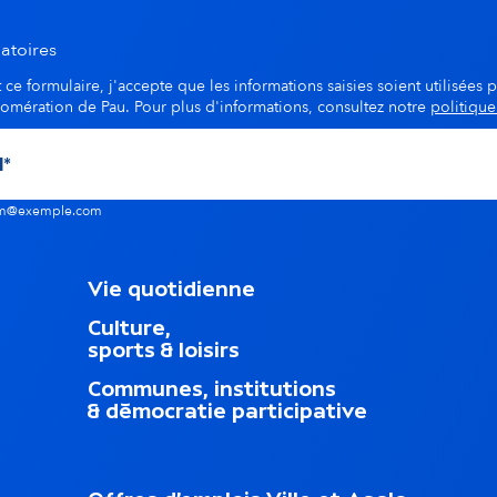
atoires
ce formulaire, j'accepte que les informations saisies soient utilisées p
lomération de Pau. Pour plus d'informations, consultez notre
politique
nom@exemple.com
M
Vie quotidienne
e
Culture,
n
sports & loisirs
u
d
Communes, institutions
u
& démocratie participative
p
i
e
d