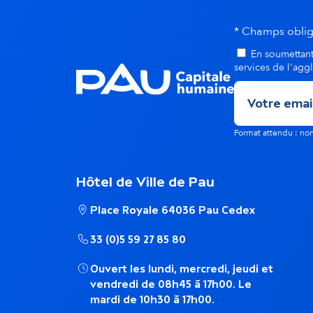
n
* Champs oblig
e
En soumettant 
services de l'agg
m
e
Format attendu : 
n
Hôtel de Ville de Pau
t
Place Royale 64036 Pau Cedex
s
33 (0)5 59 27 85 80
Ouvert les lundi, mercredi, jeudi et
d
vendredi de 08h45 à 17h00. Le
mardi de 10h30 à 17h00.