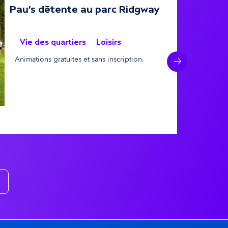
Pau's détente au parc Ridgway
03 juil
03 
Vie des quartiers
Loisirs
Animations gratuites et sans inscription.
Suivant
dgway
© Jean-Michel DUCASSE