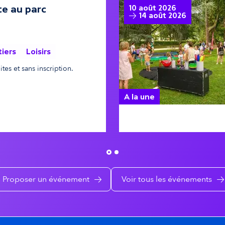
te au parc
10 août 2026
14 août 2026
tiers
Loisirs
tes et sans inscription.
A la une
SSE
Pau's détente au Parc Ri
Proposer un événement
Voir tous les événements