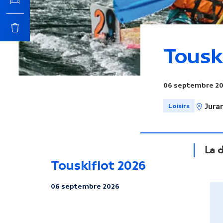
c
i
Tousk
p
06 septembre 2
a
Loisirs
Jura
l
La 
Touskiflot 2026
06 septembre 2026