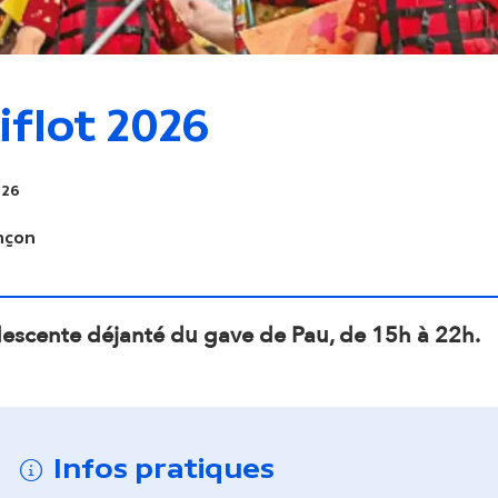
o
n
iflot 2026
s
026
e
nçon
c
o
descente déjanté du gave de Pau, de 15h à 22h.
n
d
Infos pratiques