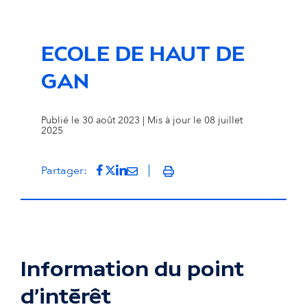
ECOLE DE HAUT DE
GAN
Publié le 30 août 2023 | Mis à jour le 08 juillet
2025
Partager sur Facebook
(s'ouvre dans un nouvel onglet)
Partager sur Twitter
(s'ouvre dans un nouvel onglet)
Partager sur LinkedIn
(s'ouvre dans un nouvel onglet)
Partager par mail
(s'ouvre dans un nouvel onglet
Partager:
Imprimer
Information du point
d'intérêt