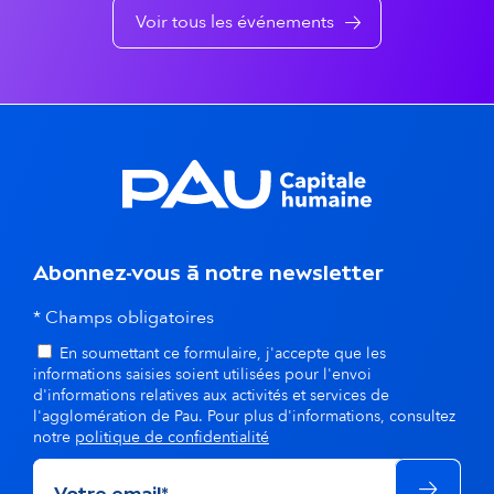
e
e
Voir tous les événements
n
t
s
d
a
n
Abonnez-vous à notre newsletter
s
* Champs obligatoires
En soumettant ce formulaire, j'accepte que les
l
informations saisies soient utilisées pour l'envoi
d'informations relatives aux activités et services de
a
l'agglomération de Pau. Pour plus d'informations, consultez
notre
politique de confidentialité
m