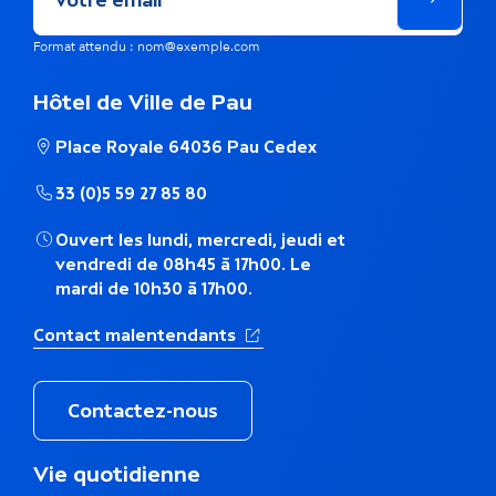
ê
m
Format attendu : nom@exemple.com
e
Hôtel de Ville de Pau
t
Place Royale 64036 Pau Cedex
h
33 (0)5 59 27 85 80
é
Ouvert les lundi, mercredi, jeudi et
m
vendredi de 08h45 à 17h00. Le
mardi de 10h30 à 17h00.
a
(Ouverture dans un nouvel ong
Contact malentendants
t
i
Contactez-nous
q
M
Vie quotidienne
u