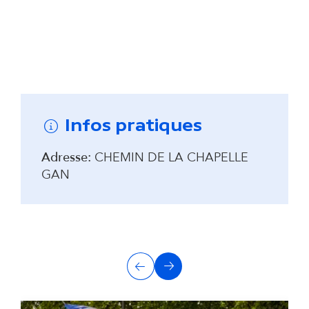
Remonter avant la carte interactive
Infos pratiques
Adresse:
CHEMIN DE LA CHAPELLE
GAN
A
Précédent
Suivant
u