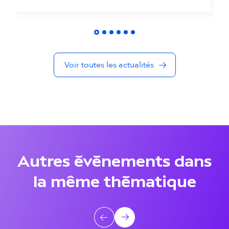
t
é
s
Voir toutes les actualités
d
a
n
s
l
Autres événements dans
a
la même thématique
m
ê
A
Précédent
Suivant