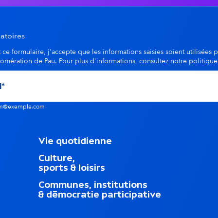
a
i
atoires
ce formulaire, j'accepte que les informations saisies soient utilisées p
r
lomération de Pau. Pour plus d'informations, consultez notre
politique
e
nom@exemple.com
M
Vie quotidienne
e
Culture,
n
sports & loisirs
u
d
Communes, institutions
u
& démocratie participative
p
i