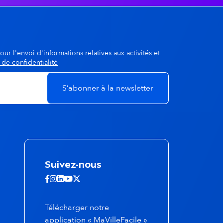
our l'envoi d'informations relatives aux activités et
 de confidentialité
Suivez-nous
Suivez-nous sur Facebook - ouvertur
Suivez-nous sur Instagram - ouvert
Suivez-nous sur Linkedin - ouvert
Suivez-nous sur Youtube - ouve
Suivez-nous sur X - ouverture
Télécharger notre
application « MaVilleFacile »