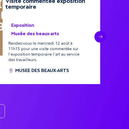
Visite commentée exposition
13 aoû
temporaire
Exposition
Musée des beaux-arts
Suivant
Rendez-vous le mercredi 12 août à
11h15 pour une visite commentée sur
l'exposition temporaire l'art au service
des travailleurs.
MUSEE DES BEAUX-ARTS