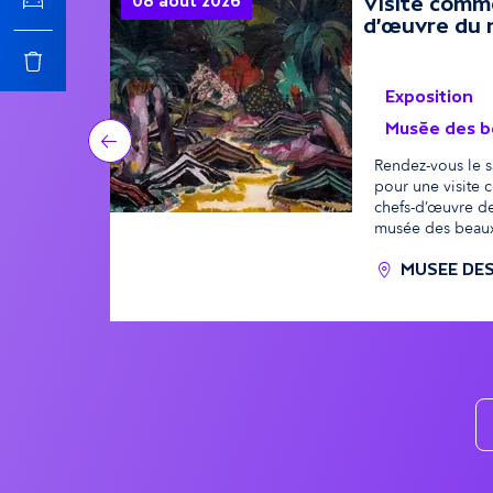
08 août 2026
Visite comm
u
c
d'œuvre du
t
i
Exposition
r
Musée des b
p
Précédent
Rendez-vous le 
pour une visite 
e
a
chefs-d’œuvre de
musée des beaux
s
l
MUSEE DES
é
v
é