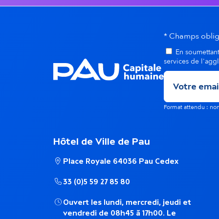
n
e
* Champs oblig
m
En soumettant 
services de l'agg
e
n
Format attendu : 
t
Hôtel de Ville de Pau
s
Place Royale 64036 Pau Cedex
d
33 (0)5 59 27 85 80
Ouvert les lundi, mercredi, jeudi et
a
vendredi de 08h45 à 17h00. Le