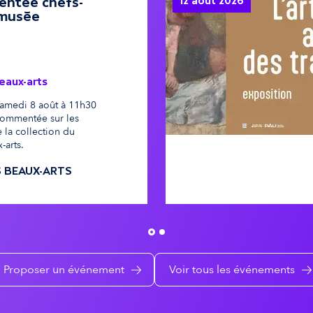
entée chefs-
12 août 2026
o
 musée
n
eaux-arts
s
samedi 8 août à 11h30
commentée sur les
e
 la collection du
-arts.
c
 BEAUX-ARTS
o
n
Proposer un événement
Voir tous les événements
d