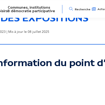
Communes, institutions
N
Actua
Recherche
isirs
& démocratie participative
 DES EXPOSITIONS
a
023 | Mis à jour le 08 juillet 2025
v
i
g
nformation du point d'
a
ser la carte interactive
t
i