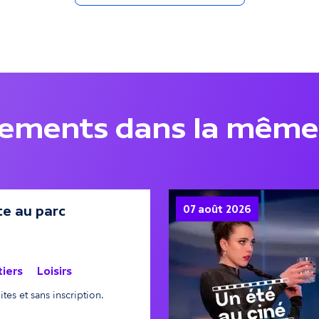
nements dans la même
te au parc
07 août 2026
tiers
Loisirs
tes et sans inscription.