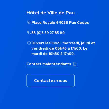
e
m
Hôtel de Ville de Pau
n
a
Place Royale 64036 Pau Cedex
t
t
33 (0)5 59 27 85 80
s
Ouvert les lundi, mercredi, jeudi et
i
vendredi de 08h45 à 17h00. Le
d
mardi de 10h30 à 17h00.
q
(Ouverture dans un 
Contact malentendants
a
u
n
Contactez-nous
e
s
l