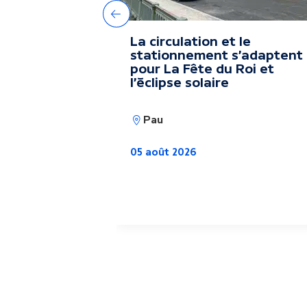
e
Précédent
La circulation et le
s
stationnement s'adaptent
pour La Fête du Roi et
l'éclipse solaire
a
Pau
c
05 août 2026
t
u
a
l