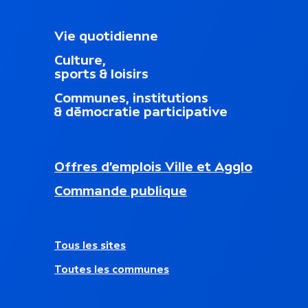
M
Vie quotidienne
e
Culture,
n
sports & loisirs
u
d
Communes, institutions
u
& démocratie participative
p
i
e
d
N
Offres d’emplois Ville et Agglo
d
a
nouvel onglet)
e
Commande publique
v
p
i
a
g
g
a
e
A
Tous les sites
t
u
i
Toutes les communes
t
o
r
n
e
s