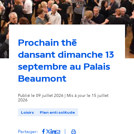
Prochain thé
dansant dimanche 13
septembre au Palais
Beaumont
Publié le 09 juillet 2026 | Mis à jour le 15 juillet
2026
Loisirs
Plan anti solitude
Partager sur Facebook
(s'ouvre dans un nouvel onglet)
Partager sur Twitter
(s'ouvre dans un nouvel onglet)
Partager sur LinkedIn
(s'ouvre dans un nouvel onglet)
Partager par mail
(s'ouvre dans un nouvel onglet
Partager:
Imprimer