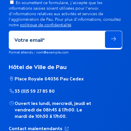
ê
En soumettant ce formulaire, j'accepte que les
informations saisies soient utilisées pour l'envoi
m
d'informations relatives aux activités et services de
l'agglomération de Pau. Pour plus d'informations, consultez
e
notre
politique de confidentialité
t
h
Format attendu : nom@exemple.com
é
Hôtel de Ville de Pau
m
Place Royale 64036 Pau Cedex
a
33 (0)5 59 27 85 80
t
Ouvert les lundi, mercredi, jeudi et
i
vendredi de 08h45 à 17h00. Le
mardi de 10h30 à 17h00.
q
u
(Ouverture dans un nouvel ong
Contact malentendants