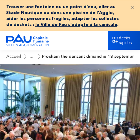
Trouver une fontaine ou un point d'eau, aller au
Fer
Stade Nautique ou dans une piscine de l'Agglo,
aider les personnes fragiles, adapter les collectes
de déchets :
la Ville de Pau s'adapte à la canicule
.
Accès
rapides
Accueil
Prochain thé dansant dimanche 13 septembre a
...