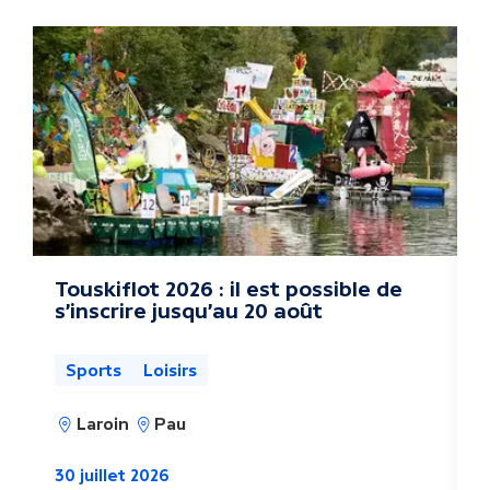
u
t
r
e
s
a
c
Touskiflot 2026 : il est possible de
s'inscrire jusqu'au 20 août
t
u
Sports
Loisirs
a
Laroin
Pau
l
30 juillet 2026
2