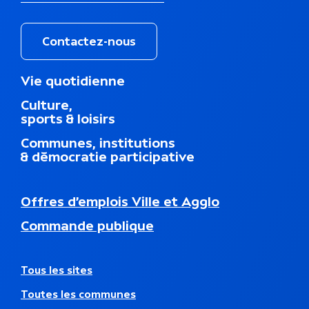
e
Contactez-nous
M
Vie quotidienne
e
Culture,
n
sports & loisirs
u
d
Communes, institutions
u
& démocratie participative
p
i
e
N
Offres d’emplois Ville et Agglo
d
a
d
Commande publique
v
e
i
p
g
a
a
A
Tous les sites
g
t
u
e
Toutes les communes
i
t