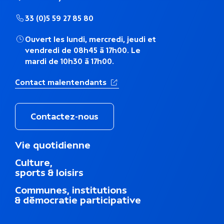
h
33 (0)5 59 27 85 80
é
Ouvert les lundi, mercredi, jeudi et
vendredi de 08h45 à 17h00. Le
m
mardi de 10h30 à 17h00.
a
(Ouverture dans un nouvel ong
Contact malentendants
t
i
Contactez-nous
q
M
Vie quotidienne
e
u
Culture,
n
sports & loisirs
u
e
d
Communes, institutions
u
& démocratie participative
p
i