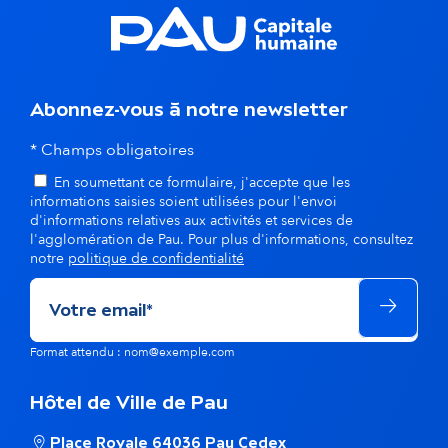
s
d
a
Abonnez-vous à notre newsletter
n
* Champs obligatoires
s
En soumettant ce formulaire, j'accepte que les
l
informations saisies soient utilisées pour l'envoi
d'informations relatives aux activités et services de
a
l'agglomération de Pau. Pour plus d'informations, consultez
notre
politique de confidentialité
m
ê
Format attendu : nom@exemple.com
m
e
Hôtel de Ville de Pau
t
Place Royale 64036 Pau Cedex