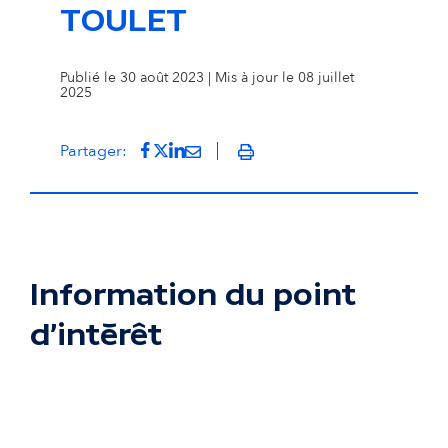
TOULET
Publié le 30 août 2023 | Mis à jour le 08 juillet
2025
Partager sur Facebook
(s'ouvre dans un nouvel onglet)
Partager sur Twitter
(s'ouvre dans un nouvel onglet)
Partager sur LinkedIn
(s'ouvre dans un nouvel onglet)
Partager par mail
(s'ouvre dans un nouvel onglet
Partager:
Imprimer
Information du point
d'intérêt
Passer la carte interactive