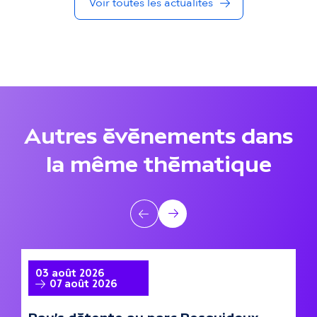
Voir toutes les actualités
d
a
n
s
l
Autres événements dans
a
la même thématique
m
ê
A
Précédent
Suivant
m
u
e
t
A la une
A
03 août 2026
0
07 août 2026
t
r