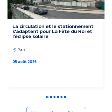
s
a
c
La circulation et le stationnement
D
s'adaptent pour La Fête du Roi et
k
t
l'éclipse solaire
u
Pau
a
05 août 2026
l
i
0
t
é
s