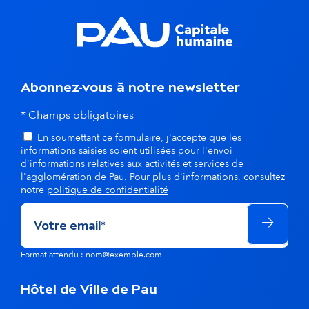
n
s
l
Abonnez-vous à notre newsletter
a
* Champs obligatoires
m
En soumettant ce formulaire, j'accepte que les
ê
informations saisies soient utilisées pour l'envoi
d'informations relatives aux activités et services de
m
l'agglomération de Pau. Pour plus d'informations, consultez
notre
politique de confidentialité
e
t
h
Format attendu : nom@exemple.com
é
Hôtel de Ville de Pau