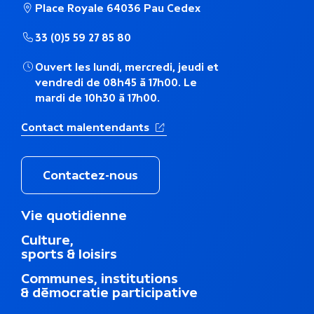
m
Place Royale 64036 Pau Cedex
a
33 (0)5 59 27 85 80
t
Ouvert les lundi, mercredi, jeudi et
vendredi de 08h45 à 17h00. Le
i
mardi de 10h30 à 17h00.
q
(Ouverture dans un nouvel ong
Contact malentendants
u
e
Contactez-nous
M
Vie quotidienne
e
Culture,
n
sports & loisirs
u
d
Communes, institutions
u
& démocratie participative
p
i