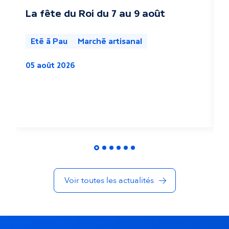
c
La fête du Roi du 7 au 9 août
F
g
t
Eté à Pau
Marché artisanal
u
05 août 2026
a
l
3
i
t
é
s
Voir toutes les actualités
d
a