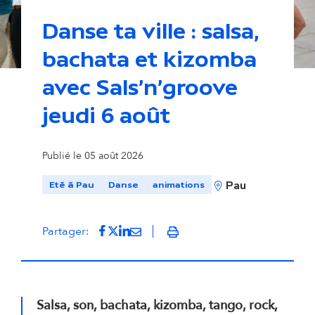
Danse ta ville : salsa,
bachata et kizomba
avec Sals'n'groove
jeudi 6 août
Publié le 05 août 2026
Eté à Pau
Danse
animations
Pau
Partager sur Facebook
(s'ouvre dans un nouvel onglet)
Partager sur Twitter
(s'ouvre dans un nouvel onglet)
Partager sur LinkedIn
(s'ouvre dans un nouvel onglet)
Partager par mail
(s'ouvre dans un nouvel onglet
Partager:
Imprimer
Salsa, son, bachata, kizomba, tango, rock,