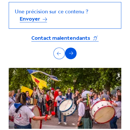
Une précision sur ce contenu ?
Envoyer
(s'ouvre dans un
Contact malentendants
A
Précédent
Suivant
u
t
r
e
s
a