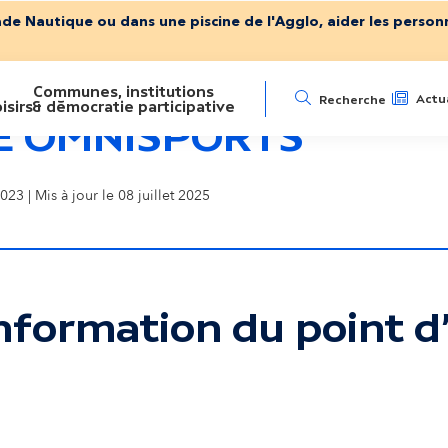
ade Nautique ou dans une piscine de l'Agglo, aider les personn
Communes, institutions
N
Actua
Recherche
isirs
& démocratie participative
E OMNISPORTS
a
023 | Mis à jour le 08 juillet 2025
v
i
g
nformation du point d'
a
ser la carte interactive
t