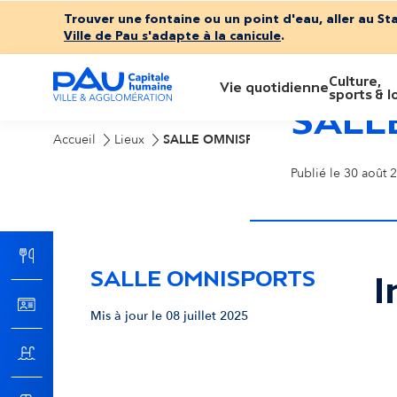
Trouver une fontaine ou un point d'eau, aller au St
Ville de Pau s'adapte à la canicule
.
Culture,
M
Vie quotidienne
sports & lo
SALL
e
Accueil
Lieux
SALLE OMNISPORTS
Publié le 30 août 2
n
u
SALLE OMNISPORTS
p
I
Mis à jour le 08 juillet 2025
r
Pas
i