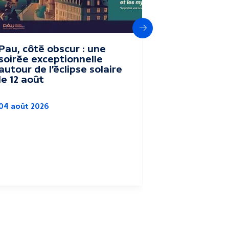
Suivant
Pau, côté obscur : une
Le festival
soirée exceptionnelle
Vacances" 
autour de l’éclipse solaire
terroir du
le 12 août
Parc Bea
04 août 2026
Culture
Agriculture
Pau
03 août 2026