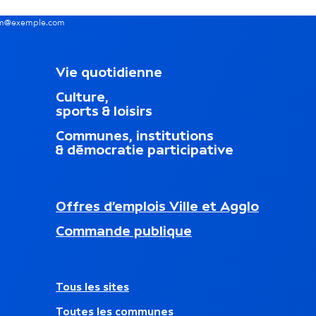
nom@exemple.com
M
Vie quotidienne
e
Culture,
n
sports & loisirs
u
d
Communes, institutions
u
& démocratie participative
p
i
e
d
N
Offres d’emplois Ville et Agglo
d
a
nouvel onglet)
e
Commande publique
v
p
i
a
g
g
a
e
A
Tous les sites
t
u
i
Toutes les communes
t