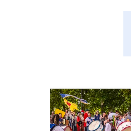
Rem
A
u
t