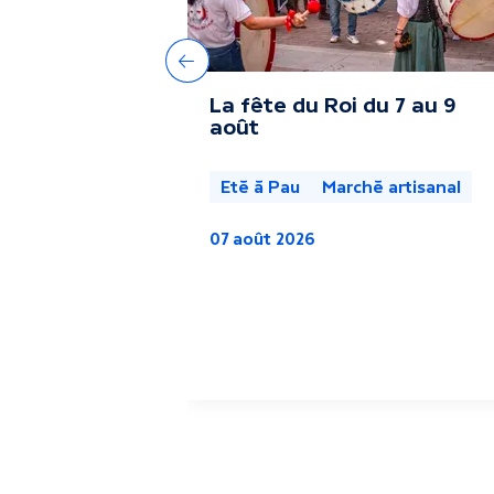
r
e
Précédent
La fête du Roi du 7 au 9
s
août
a
Eté à Pau
Marché artisanal
c
07 août 2026
t
u
a
l